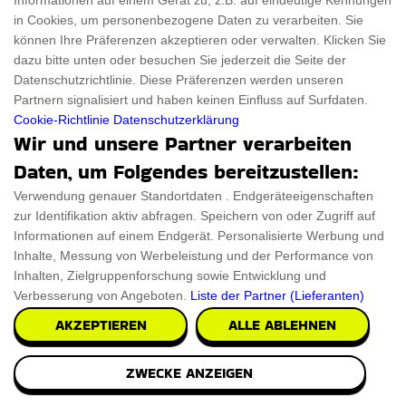
Informationen auf einem Gerät zu, z.B. auf eindeutige Kennungen
in Cookies, um personenbezogene Daten zu verarbeiten. Sie
können Ihre Präferenzen akzeptieren oder verwalten. Klicken Sie
dazu bitte unten oder besuchen Sie jederzeit die Seite der
Datenschutzrichtlinie. Diese Präferenzen werden unseren
Partnern signalisiert und haben keinen Einfluss auf Surfdaten.
Intelligente Yoga Matte
Cookie-Richtlinie
Datenschutzerklärung
Wir und unsere Partner verarbeiten
Wenn Sie zu Hause trainieren und niemand da ist, der
Daten, um Folgendes bereitzustellen:
Ihnen Feedback gibt. Jetzt brauchen Sie sich ke
Verwendung genauer Standortdaten . Endgeräteeigenschaften
zur Identifikation aktiv abfragen. Speichern von oder Zugriff auf
PRÜFEN SIE ES AUS
Informationen auf einem Endgerät. Personalisierte Werbung und
Inhalte, Messung von Werbeleistung und der Performance von
Inhalten, Zielgruppenforschung sowie Entwicklung und
Verbesserung von Angeboten.
Liste der Partner (Lieferanten)
AKZEPTIEREN
ALLE ABLEHNEN
ZWECKE ANZEIGEN