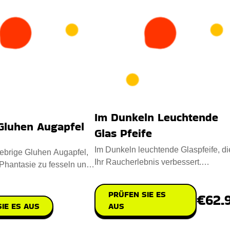
Im Dunkeln Leuchtende
Gluhen Augapfel
Glas Pfeife
Im Dunkeln leuchtende Glaspfeife, di
ebrige Gluhen Augapfel,
Ihr Raucherlebnis verbessert.
Phantasie zu fesseln und
Entworfen mit Heavy-Wall-Glas f�
 zu för
PRÜFEN SIE ES
€62.
IE ES AUS
AUS