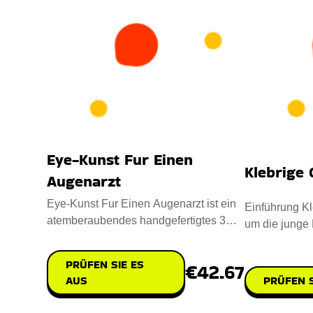
Eye-Kunst Fur Einen
Klebrige 
Augenarzt
Eye-Kunst Fur Einen Augenarzt ist ein
Einführung Kl
atemberaubendes handgefertigtes 3D-
um die junge 
Kristallkunstwerk. Es zeigt
die Kreativität
PRÜFEN SIE ES
€42.67
AUS
PRÜFEN S