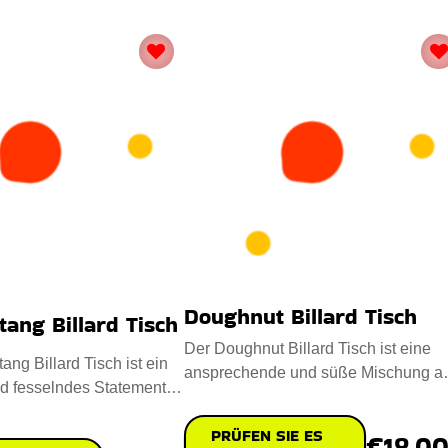
Doughnut Billard Tisch
ang Billard Tisch
Der Doughnut Billard Tisch ist eine
ng Billard Tisch ist ein
ansprechende und süße Mischung a
nd fesselndes Statement
Kunstfertigkeit und Freizei
husiasten.
PRÜFEN SIE ES
€18,0