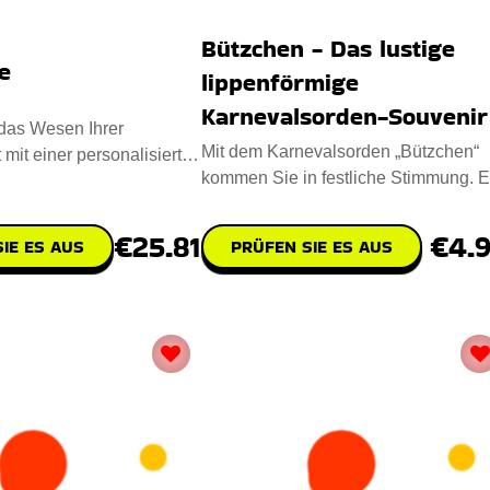
Bützchen - Das lustige
e
lippenförmige
Karnevalsorden-Souvenir
das Wesen Ihrer
Mit dem Karnevalsorden „Bützchen“
 mit einer personalisierten
kommen Sie in festliche Stimmung. E
rfekt für beso
kräftiges rotes Lippen
€25.81
€4.
IE ES AUS
PRÜFEN SIE ES AUS