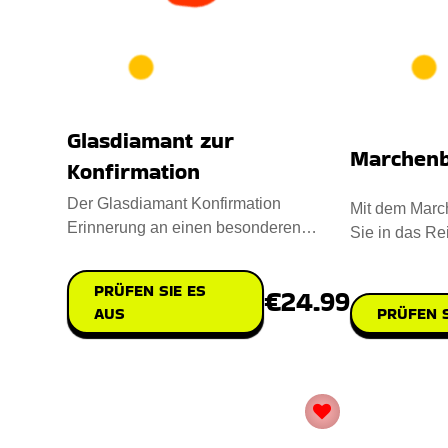
Glasdiamant zur
Marchenb
Konfirmation
Der Glasdiamant Konfirmation
Mit dem Marc
Erinnerung an einen besonderen
Sie in das Rei
Konfirmationstag. Entworfen aus
Lieblingsgesc
hochwert
Ermögli
PRÜFEN SIE ES
€24.99
AUS
PRÜFEN S