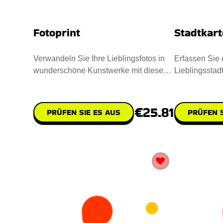
Fotoprint
Stadtkart
Verwandeln Sie Ihre Lieblingsfotos in
Erfassen Sie 
wunderschöne Kunstwerke mit diesen
Lieblingsstadt
einzigartigen Fotoprint. P
Stadtkarte. Pe
€25.81
PRÜFEN SIE ES AUS
PRÜFEN S