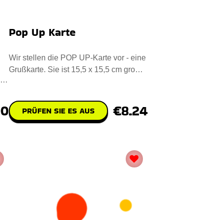
Pop Up Karte
Wir stellen die POP UP-Karte vor - eine
Grußkarte. Sie ist 15,5 x 15,5 cm groß
in
und wurde aus hochw
€8.24
90
PRÜFEN SIE ES AUS