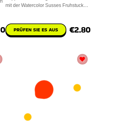
ch
mit der Watercolor Susses Fruhstuck
Clipart Sammlung auf. Mit 1
30
€2.80
PRÜFEN SIE ES AUS