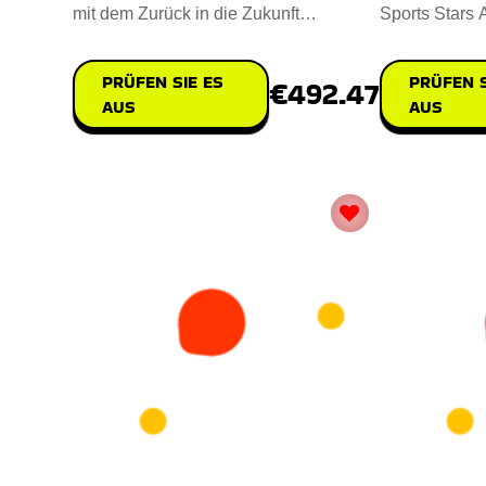
mit dem Zurück in die Zukunft
Sports Stars 
Hoverboard, das sorgfältig i
Preisverleihu
PRÜFEN SIE ES
PRÜFEN S
€492.47
AUS
AUS