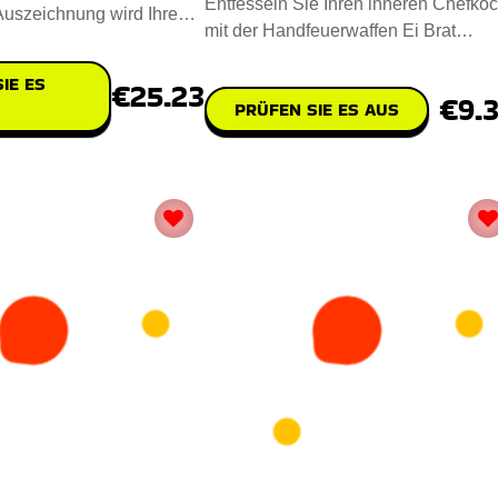
Entfesseln Sie Ihren inneren Chefko
Auszeichnung wird Ihre
mit der Handfeuerwaffen Ei Brat
ng aufwerten. Steh
Schimmel. Dieses einzigartige
IE ES
€25.23
€9.
PRÜFEN SIE ES AUS