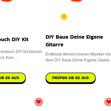
DIY Baue Deine Eigene
uch DIY Kit
Gitarre
henbuch DIY Kit können
Entfessle deinen inneren Musiker mit
ch Ihrer
dem DIY Baue Deine Eigene Gitarre.
hichten eintauchen.
Der Korpus ist maßgefertigt
PRÜFEN SIE ES AUS
IE ES AUS