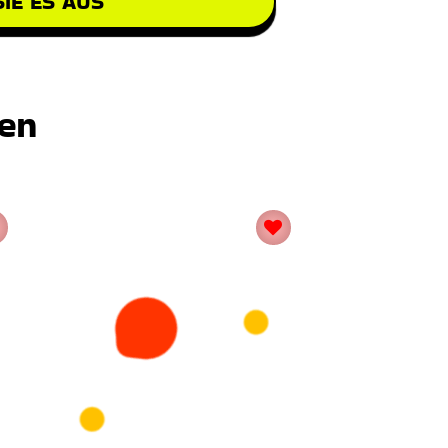
IE ES AUS
ten