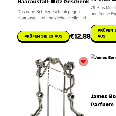
Haarausfall-Witz Geschenk
79-Plus Mitte
Das neue Scherzgeschenk gegen
und freche Er
Haarausfall - ein herzliches Heilmittel
morgendliche
für alle, die mit den Follike
PRÜFEN S
€12.88
PRÜFEN SIE ES AUS
AUS
James Bo
Parfuem