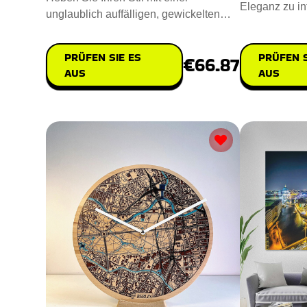
Eleganz zu in
unglaublich auffälligen, gewickelten
Stein Kristal
Lebensbaum-Halskette hervor, di
PRÜFEN S
PRÜFEN SIE ES
€66.87
AUS
AUS