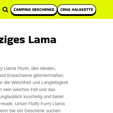
CAMPING GESCHENKE
CRNA HALSKETTE
lziges Lama
ry Llama Plush, den idealen,
 und Erwachsene gleichermaßen.
ür die Weichheit und Langlebigkeit
h sein weiches Fell und das
nglaublich kuschelig und bietet
reude. Unser Fluffy Furry Llama
, wenn Sie ein Geschenk suchen