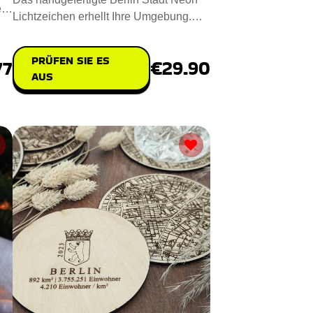
en
Lichtzeichen erhellt Ihre Umgebung.
Misst 30x20cm und fasst die
PRÜFEN SIE ES
77
€29.90
AUS