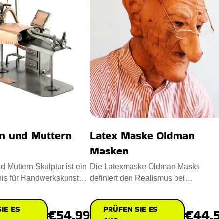
n und Muttern
Latex Maske Oldman
Masken
 Muttern Skulptur ist ein
Die Latexmaske Oldman Masks
is für Handwerkskunst
definiert den Realismus bei
t. Entworfe
Verkleidungen neu. Entworfen mit
Sorgfalt mi
IE ES
PRÜFEN SIE ES
€54.99
€44.