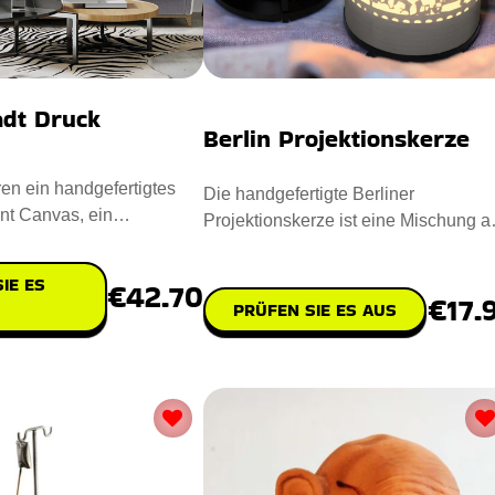
adt Druck
Berlin Projektionskerze
ren ein handgefertigtes
Die handgefertigte Berliner
int Canvas, ein
Projektionskerze ist eine Mischung a
des Meisterwerk der
Kunstfertigkeit und Ambiente. Ent
IE ES
€42.70
€17.
PRÜFEN SIE ES AUS