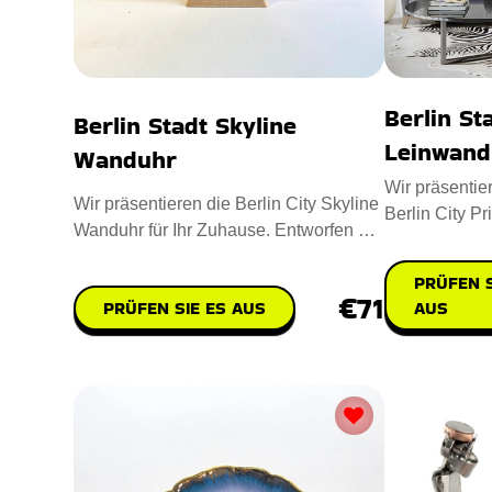
Berlin St
Berlin Stadt Skyline
Leinwand
Wanduhr
Wir präsentie
Wir präsentieren die Berlin City Skyline
Berlin City Pr
Wanduhr für Ihr Zuhause. Entworfen mit
atemberauben
12-Zoll-Massivholz
PRÜFEN S
€71
PRÜFEN SIE ES AUS
AUS