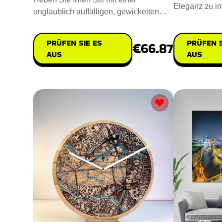
Eleganz zu in
unglaublich auffälligen, gewickelten
Stein Kristal
Lebensbaum-Halskette hervor, di
PRÜFEN S
PRÜFEN SIE ES
€66.87
AUS
AUS