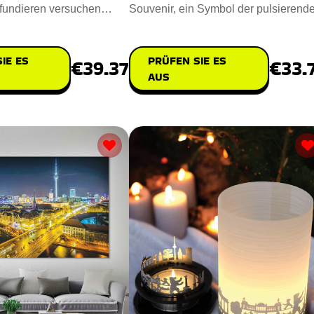
fundieren versuchen
Souvenir, ein Symbol der pulsierend
l Armbänd
deutschen Hauptstadt. Das S
IE ES
PRÜFEN SIE ES
€39.37
€33.
AUS