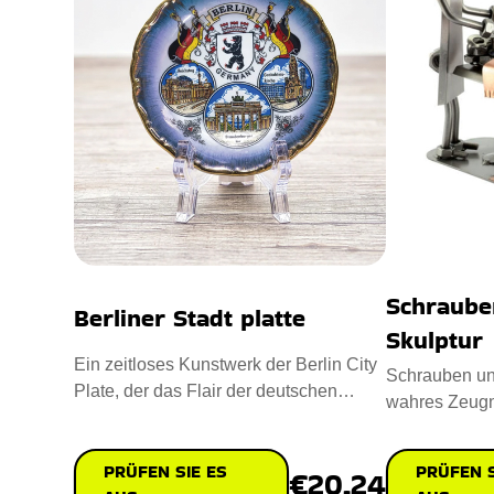
Schraube
Berliner Stadt platte
Skulptur
Ein zeitloses Kunstwerk der Berlin City
Schrauben und
Plate, der das Flair der deutschen
wahres Zeugn
Hauptstadt in den 1980er
und Kreativitä
PRÜFEN SIE ES
PRÜFEN S
€20.24