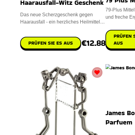
79 Plus M
Haarausfall-Witz Geschenk
79-Plus Mitte
Das neue Scherzgeschenk gegen
und freche Er
Haarausfall - ein herzliches Heilmittel
morgendliche
für alle, die mit den Follike
PRÜFEN S
€12.88
PRÜFEN SIE ES AUS
AUS
James Bo
Parfuem