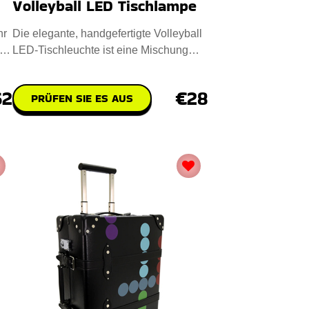
Volleyball LED Tischlampe
hr
Die elegante, handgefertigte Volleyball
LED-Tischleuchte ist eine Mischung
aus Kunst und Funktionali
62
€28
PRÜFEN SIE ES AUS