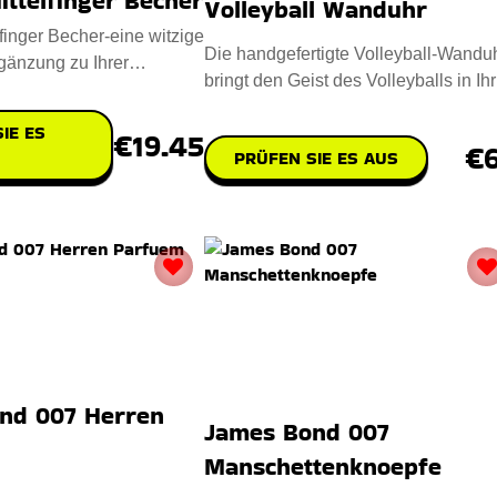
ittelfinger Becher
Volleyball Wanduhr
lfinger Becher-eine witzige
Die handgefertigte Volleyball-Wandu
gänzung zu Ihrer
bringt den Geist des Volleyballs in Ihr
n Routine. Entwo
Zuhause. Entworfen aus
IE ES
€19.45
€
PRÜFEN SIE ES AUS
nd 007 Herren
James Bond 007
Manschettenknoepfe