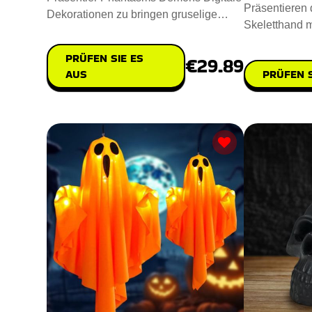
Präsentieren d
Dekorationen zu bringen gruselige
Skeletthand m
Geistererscheinungen und dä
Raum einen g
PRÜFEN SIE ES
€29.89
PRÜFEN S
AUS