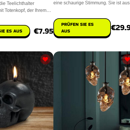
eine schaurige Stimmung. Sie ist aus
ie Teelichthalter
nachhaltigem Polyresin u
it Totenkopf, der Ihrem
ruseligen Touch ve
PRÜFEN SIE ES
€29.
€7.95
IE ES AUS
AUS