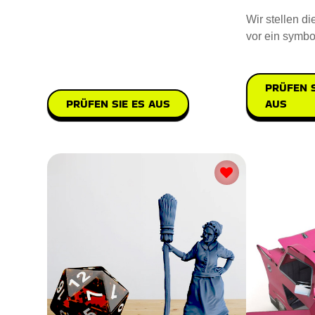
Wir stellen di
vor ein symbo
praktisches G
PRÜFEN S
AUS
PRÜFEN SIE ES AUS