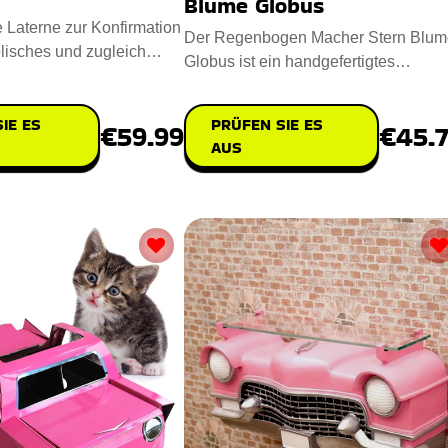
Blume Globus
e Laterne zur Konfirmation
Der Regenbogen Macher Stern Blum
lisches und zugleich
Globus ist ein handgefertigtes
eschenk für
Meisterwerk, das Ihren Raum mit Fre
IE ES
PRÜFEN SIE ES
€59.99
€45.
AUS