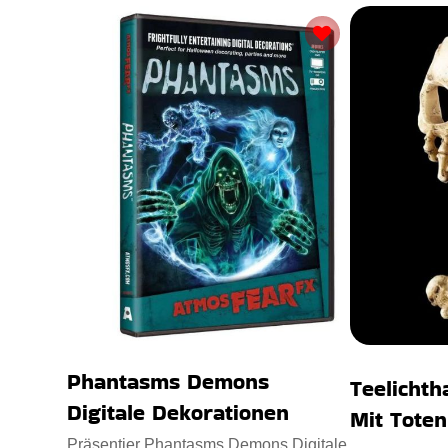
Phantasms Demons
Teelichth
Digitale Dekorationen
Mit Tote
Präsentier Phantasms Demons Digitale