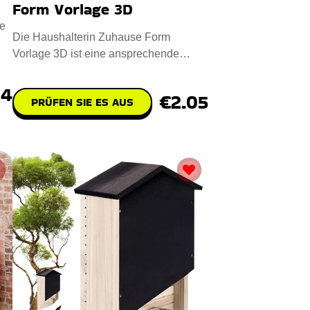
Form Vorlage 3D
e
Die Haushalterin Zuhause Form
Vorlage 3D ist eine ansprechende
digitale Designdatei für das CNC-Las
74
€2.05
PRÜFEN SIE ES AUS