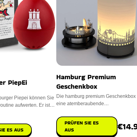
Hamburg Premium
r PiepEi
Geschenkbox
Die hamburg premium Geschenkbox 
urger Piepei können Sie
eine atemberaubende
outine aufwerten. Er ist
Kerzenbeleuchtung, die ikonische
igem Kunstst
Hamburger Wah
PRÜFEN SIE ES
€14.
IE ES AUS
AUS