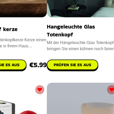
Hangeleuchte Glas
f kerze
Totenkopf
tenkopfkerze Kerze einen
Mit der Hängeleuchte Glas Totenkopf
e in Ihrem Haus
bringen Sie einen kühnen noch faire
Entworfen mit Para
Vintage-Look in Ihre Wohn
€5.99
IE ES AUS
PRÜFEN SIE ES AUS