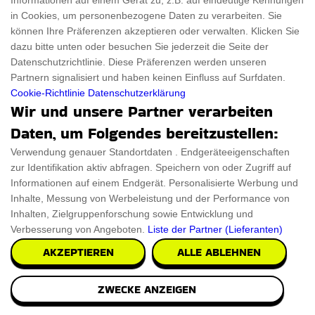
Informationen auf einem Gerät zu, z.B. auf eindeutige Kennungen
in Cookies, um personenbezogene Daten zu verarbeiten. Sie
können Ihre Präferenzen akzeptieren oder verwalten. Klicken Sie
dazu bitte unten oder besuchen Sie jederzeit die Seite der
Doughnut Billard Tisch
Datenschutzrichtlinie. Diese Präferenzen werden unseren
Partnern signalisiert und haben keinen Einfluss auf Surfdaten.
Der Doughnut Billard Tisch ist eine ansprechende und süße
Cookie-Richtlinie
Datenschutzerklärung
Mischung aus Kunstfertigkeit und Freizei
Wir und unsere Partner verarbeiten
Daten, um Folgendes bereitzustellen:
€18,000
PRÜFEN SIE ES AUS
Verwendung genauer Standortdaten . Endgeräteeigenschaften
zur Identifikation aktiv abfragen. Speichern von oder Zugriff auf
Informationen auf einem Endgerät. Personalisierte Werbung und
Inhalte, Messung von Werbeleistung und der Performance von
Inhalten, Zielgruppenforschung sowie Entwicklung und
Verbesserung von Angeboten.
Liste der Partner (Lieferanten)
AKZEPTIEREN
ALLE ABLEHNEN
ZWECKE ANZEIGEN