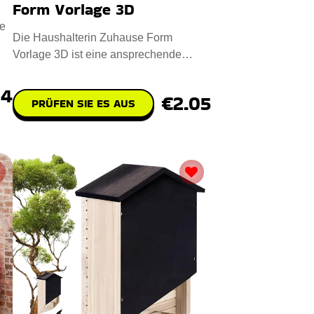
Form Vorlage 3D
e
Die Haushalterin Zuhause Form
Vorlage 3D ist eine ansprechende
digitale Designdatei für das CNC-Las
74
€2.05
PRÜFEN SIE ES AUS