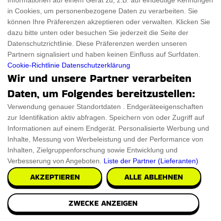
Informationen auf einem Gerät zu, z.B. auf eindeutige Kennungen
in Cookies, um personenbezogene Daten zu verarbeiten. Sie
können Ihre Präferenzen akzeptieren oder verwalten. Klicken Sie
dazu bitte unten oder besuchen Sie jederzeit die Seite der
Datenschutzrichtlinie. Diese Präferenzen werden unseren
Partnern signalisiert und haben keinen Einfluss auf Surfdaten.
Volleyball Skulptur
Cookie-Richtlinie
Datenschutzerklärung
Wir und unsere Partner verarbeiten
Wir präsentieren eine atemberaubende handgefertigte
Daten, um Folgendes bereitzustellen:
Volleyball-Skulptur, die die Schönheit der Spo
Verwendung genauer Standortdaten . Endgeräteeigenschaften
zur Identifikation aktiv abfragen. Speichern von oder Zugriff auf
€49.99
PRÜFEN SIE ES AUS
Informationen auf einem Endgerät. Personalisierte Werbung und
Inhalte, Messung von Werbeleistung und der Performance von
Inhalten, Zielgruppenforschung sowie Entwicklung und
Verbesserung von Angeboten.
Liste der Partner (Lieferanten)
AKZEPTIEREN
ALLE ABLEHNEN
James Bond 007 Herren Parfuem
ZWECKE ANZEIGEN
Genießen Sie den Charme des James Bond 007
Herrenparfums, eine verführerische Mischung aus Klasse