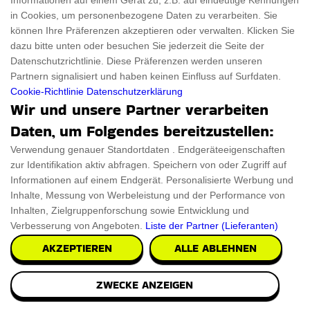
Informationen auf einem Gerät zu, z.B. auf eindeutige Kennungen
in Cookies, um personenbezogene Daten zu verarbeiten. Sie
können Ihre Präferenzen akzeptieren oder verwalten. Klicken Sie
dazu bitte unten oder besuchen Sie jederzeit die Seite der
Datenschutzrichtlinie. Diese Präferenzen werden unseren
Partnern signalisiert und haben keinen Einfluss auf Surfdaten.
Cookie-Richtlinie
Datenschutzerklärung
Wir und unsere Partner verarbeiten
Daten, um Folgendes bereitzustellen:
Verwendung genauer Standortdaten . Endgeräteeigenschaften
zur Identifikation aktiv abfragen. Speichern von oder Zugriff auf
Informationen auf einem Endgerät. Personalisierte Werbung und
Inhalte, Messung von Werbeleistung und der Performance von
Inhalten, Zielgruppenforschung sowie Entwicklung und
Verbesserung von Angeboten.
Liste der Partner (Lieferanten)
AKZEPTIEREN
ALLE ABLEHNEN
Cadillac Auto Wandregal Rosa
ZWECKE ANZEIGEN
Das Cadillac Auto Wandregal Rosa setzt einen tollen