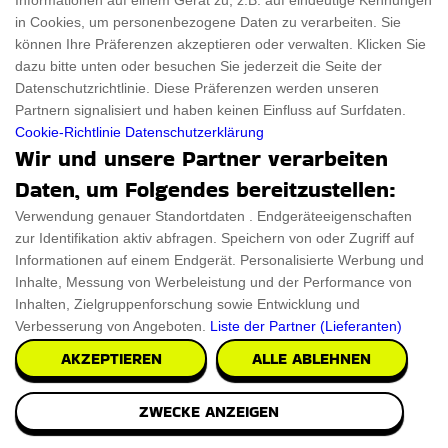
Informationen auf einem Gerät zu, z.B. auf eindeutige Kennungen
in Cookies, um personenbezogene Daten zu verarbeiten. Sie
Wenn Sie zu Hause trainieren und niemand da ist, der
können Ihre Präferenzen akzeptieren oder verwalten. Klicken Sie
Ihnen Feedback gibt. Jetzt brauchen Sie sich ke
dazu bitte unten oder besuchen Sie jederzeit die Seite der
Datenschutzrichtlinie. Diese Präferenzen werden unseren
Partnern signalisiert und haben keinen Einfluss auf Surfdaten.
PRÜFEN SIE ES AUS
Cookie-Richtlinie
Datenschutzerklärung
Wir und unsere Partner verarbeiten
Daten, um Folgendes bereitzustellen:
Verwendung genauer Standortdaten . Endgeräteeigenschaften
zur Identifikation aktiv abfragen. Speichern von oder Zugriff auf
Informationen auf einem Endgerät. Personalisierte Werbung und
Inhalte, Messung von Werbeleistung und der Performance von
Inhalten, Zielgruppenforschung sowie Entwicklung und
Verbesserung von Angeboten.
Liste der Partner (Lieferanten)
AKZEPTIEREN
ALLE ABLEHNEN
ZWECKE ANZEIGEN