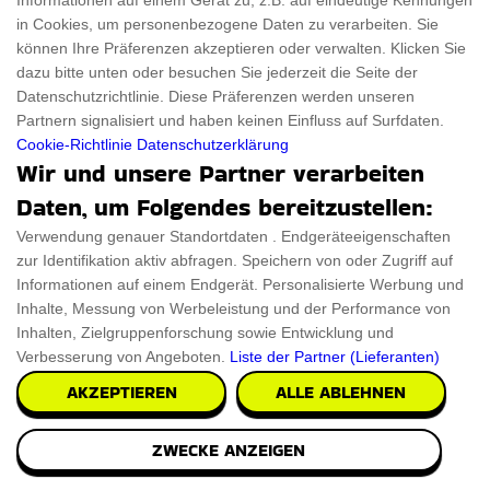
Informationen auf einem Gerät zu, z.B. auf eindeutige Kennungen
in Cookies, um personenbezogene Daten zu verarbeiten. Sie
können Ihre Präferenzen akzeptieren oder verwalten. Klicken Sie
dazu bitte unten oder besuchen Sie jederzeit die Seite der
Datenschutzrichtlinie. Diese Präferenzen werden unseren
Partnern signalisiert und haben keinen Einfluss auf Surfdaten.
Cookie-Richtlinie
Datenschutzerklärung
Wir und unsere Partner verarbeiten
Daten, um Folgendes bereitzustellen:
Verwendung genauer Standortdaten . Endgeräteeigenschaften
zur Identifikation aktiv abfragen. Speichern von oder Zugriff auf
Informationen auf einem Endgerät. Personalisierte Werbung und
Inhalte, Messung von Werbeleistung und der Performance von
Cadillac Auto Wandregal Rosa
Inhalten, Zielgruppenforschung sowie Entwicklung und
Verbesserung von Angeboten.
Liste der Partner (Lieferanten)
Das Cadillac Auto Wandregal Rosa setzt einen tollen
AKZEPTIEREN
ALLE ABLEHNEN
Akzent in Ihrer Küche. Entworfen aus einer Misc
€191.98
ZWECKE ANZEIGEN
PRÜFEN SIE ES AUS