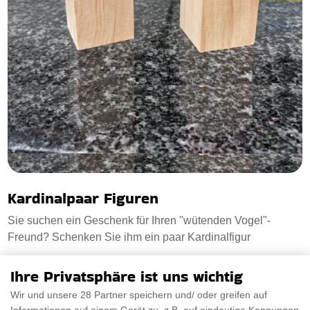
Kardinalpaar Figuren
Sie suchen ein Geschenk für Ihren "wütenden Vogel"-
Freund? Schenken Sie ihm ein paar Kardinalfigur
Ihre Privatsphäre ist uns wichtig
€64.13
PRÜFEN SIE ES AUS
Wir und unsere 28 Partner speichern und/ oder greifen auf