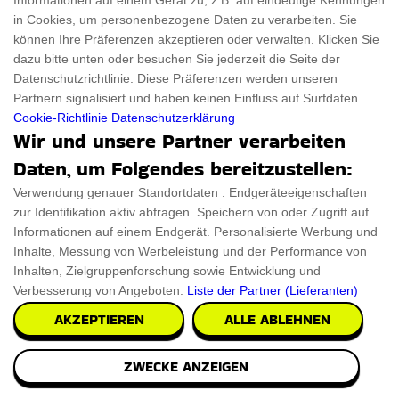
Informationen auf einem Gerät zu, z.B. auf eindeutige Kennungen
in Cookies, um personenbezogene Daten zu verarbeiten. Sie
können Ihre Präferenzen akzeptieren oder verwalten. Klicken Sie
Volleyball Skulptur
dazu bitte unten oder besuchen Sie jederzeit die Seite der
Datenschutzrichtlinie. Diese Präferenzen werden unseren
Wir präsentieren eine atemberaubende handgefertigte
Partnern signalisiert und haben keinen Einfluss auf Surfdaten.
Volleyball-Skulptur, die die Schönheit der Spo
Cookie-Richtlinie
Datenschutzerklärung
Wir und unsere Partner verarbeiten
€49.99
PRÜFEN SIE ES AUS
Daten, um Folgendes bereitzustellen:
Verwendung genauer Standortdaten . Endgeräteeigenschaften
zur Identifikation aktiv abfragen. Speichern von oder Zugriff auf
Informationen auf einem Endgerät. Personalisierte Werbung und
Inhalte, Messung von Werbeleistung und der Performance von
James Bond 007 Herren Parfuem
Inhalten, Zielgruppenforschung sowie Entwicklung und
Verbesserung von Angeboten.
Liste der Partner (Lieferanten)
Genießen Sie den Charme des James Bond 007
AKZEPTIEREN
ALLE ABLEHNEN
Herrenparfums, eine verführerische Mischung aus Klasse
ZWECKE ANZEIGEN
PRÜFEN SIE ES AUS