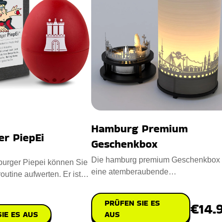
Hamburg Premium
r PiepEi
Geschenkbox
Die hamburg premium Geschenkbox 
urger Piepei können Sie
eine atemberaubende
outine aufwerten. Er ist
Kerzenbeleuchtung, die ikonische
igem Kunstst
Hamburger Wah
PRÜFEN SIE ES
€14.
IE ES AUS
AUS