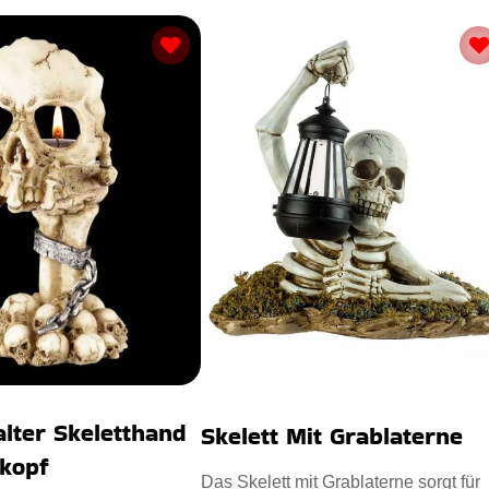
alter Skeletthand
Skelett Mit Grablaterne
nkopf
Das Skelett mit Grablaterne sorgt für