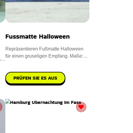
Fussmatte Halloween
Repräsentieren Fußmatte Halloween
für einen gruseligen Empfang. Maße:
n
40 x 60 cm. Entworfen aus
PRÜFEN SIE ES AUS