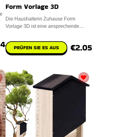
Form Vorlage 3D
e
Die Haushalterin Zuhause Form
Vorlage 3D ist eine ansprechende
digitale Designdatei für das CNC-Las
74
€2.05
PRÜFEN SIE ES AUS