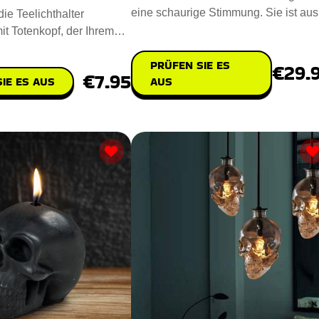
eine schaurige Stimmung. Sie ist aus
ie Teelichthalter
nachhaltigem Polyresin u
it Totenkopf, der Ihrem
ruseligen Touch ve
PRÜFEN SIE ES
€29.
€7.95
IE ES AUS
AUS