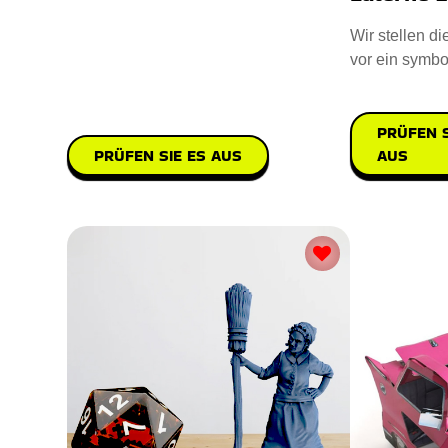
Andenken. Entworfen mit Sterling Sil
Wir stellen di
vor ein symbo
praktisches G
PRÜFEN S
AUS
PRÜFEN SIE ES AUS