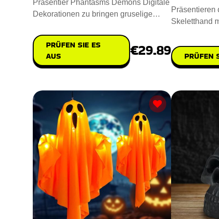
Präsentier Phantasms Demons Digitale
Präsentieren d
Dekorationen zu bringen gruselige
Skeletthand m
Geistererscheinungen und dä
Raum einen g
PRÜFEN SIE ES
€29.89
PRÜFEN S
AUS