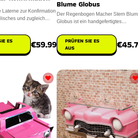
Blume Globus
e Laterne zur Konfirmation
Der Regenbogen Macher Stern Blum
lisches und zugleich
Globus ist ein handgefertigtes
eschenk für
Meisterwerk, das Ihren Raum mit Fre
IE ES
PRÜFEN SIE ES
€59.99
€45.
AUS