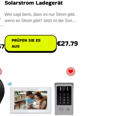
Solarstrom Ladegerät
Wer sagt denn, dass es nur Strom gibt,
e
wenn es Strom gibt? Jetzt ist die Sonne
 zu
da, um Ihnen beim Auf
PRÜFEN SIE ES
€27.79
57
AUS