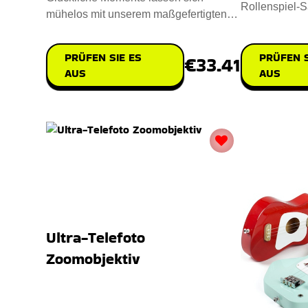
Rollenspiel-S
mühelos mit unserem maßgefertigten
realistische 
Elmo Camera Lens Buddy festhalt
PRÜFEN S
PRÜFEN SIE ES
€33.41
AUS
AUS
Ultra-Telefoto
Zoomobjektiv