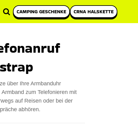
CAMPING GESCHENKE
CRNA HALSKETTE
lefonanruf
strap
tze über Ihre Armbanduhr
en Armband zum Telefonieren mit
rwegs auf Reisen oder bei der
spräche abhören.