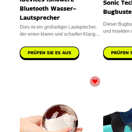
Sonic Tec
Bluetooth Wasser-
Bugbuste
Lautsprecher
Dieser Bugbus
Dies ist ein großartiger Lautsprecher,
und Insekten u
der einen klaren und scharfen Klang
liefert. Er kann laut we
PRÜFEN S
PRÜFEN SIE ES AUS