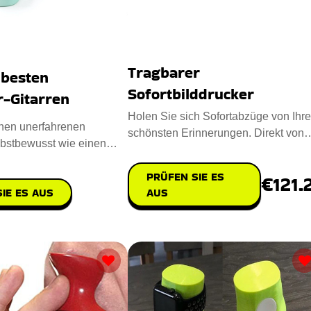
Tragbarer
 besten
Sofortbilddrucker
r-Gitarren
Holen Sie sich Sofortabzüge von Ihr
nen unerfahrenen
schönsten Erinnerungen. Direkt von
elbstbewusst wie einen
Ihren IOS-Geräten erhalt
Loog, die ultimative
PRÜFEN SIE ES
€121.
IE ES AUS
AUS