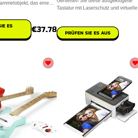
Genießen Sie diese ausgeklügelte
ammelobjekt, das eine
Tastatur mit Laserschutz und virtuell
Kampfsimulation biet
Klavier, die Ihnen den Al
IE ES
€37.78
PRÜFEN SIE ES AUS