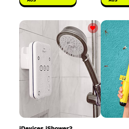
iDevices iShower2