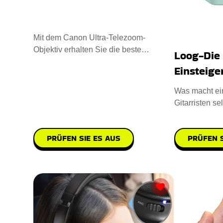
Mit dem Canon Ultra-Telezoom-
Objektiv erhalten Sie die beste
Loog-Die
Bildqualität mit schneller Fokussierun
Einsteige
Was macht ei
Gitarristen s
Profi? Es ist 
PRÜFEN S
PRÜFEN SIE ES AUS