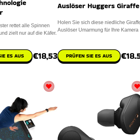
hnologie
Auslöser Huggers Giraffe
r
Holen Sie sich diese niedliche Giraff
ter rettet alle Spinnen
Auslöser Umarmung für Ihre Kamera
nd zielt nur auf die Käfer.
verrückt aussehen. Je
€18.
€18,53
PRÜFEN SIE ES AUS
IE ES AUS