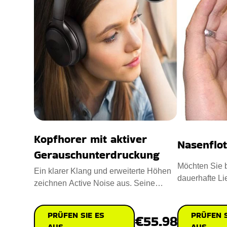
Kopfhorer mit aktiver
Nasenflo
Gerauschunterdruckung
Möchten Sie b
Ein klarer Klang und erweiterte Höhen
dauerhafte L
zeichnen Active Noise aus. Seine
Hier ist diese
hervorragende Audioleistung
PRÜFEN S
PRÜFEN SIE ES
€55.98
AUS
AUS