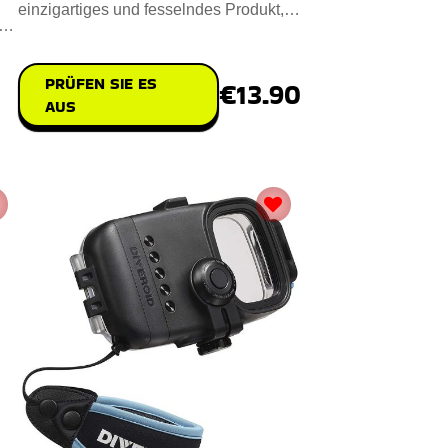
einzigartiges und fesselndes Produkt,
em
das das klassische Pin-Art-Ko
PRÜFEN SIE ES
€13.90
AUS