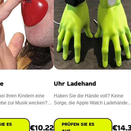
te
Uhr Ladehand
ei Ihren Kindern eine
Haben Sie die Hände voll? Keine
iebe zur Musik wecken?
Sorge, die Apple Watch Ladehände
 Nasenflöte, d
kümmern sich darum. Binde deine
IE ES
PRÜFEN SIE ES
€10.22
€14.
AUS