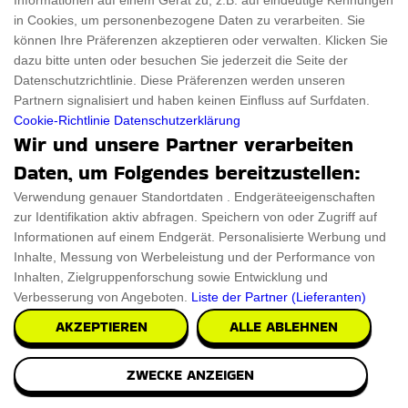
Informationen auf einem Gerät zu, z.B. auf eindeutige Kennungen
in Cookies, um personenbezogene Daten zu verarbeiten. Sie
können Ihre Präferenzen akzeptieren oder verwalten. Klicken Sie
dazu bitte unten oder besuchen Sie jederzeit die Seite der
Datenschutzrichtlinie. Diese Präferenzen werden unseren
Partnern signalisiert und haben keinen Einfluss auf Surfdaten.
Cookie-Richtlinie
Datenschutzerklärung
Wir und unsere Partner verarbeiten
Daten, um Folgendes bereitzustellen:
Verwendung genauer Standortdaten . Endgeräteeigenschaften
zur Identifikation aktiv abfragen. Speichern von oder Zugriff auf
Informationen auf einem Endgerät. Personalisierte Werbung und
Cadillac Auto Wandregal Rosa
Inhalte, Messung von Werbeleistung und der Performance von
Das Cadillac Auto Wandregal Rosa setzt einen tollen
Inhalten, Zielgruppenforschung sowie Entwicklung und
Verbesserung von Angeboten.
Liste der Partner (Lieferanten)
Akzent in Ihrer Küche. Entworfen aus einer Misc
AKZEPTIEREN
ALLE ABLEHNEN
€191.98
PRÜFEN SIE ES AUS
ZWECKE ANZEIGEN