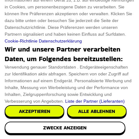
Informationen auf einem Gerät zu, z.B. auf eindeutige Kennungen
Die atemberaubenden James Bond 007
in Cookies, um personenbezogene Daten zu verarbeiten. Sie
Manschettenknöpfe sind eine wunderbare Kombination aus
können Ihre Präferenzen akzeptieren oder verwalten. Klicken Sie
Eleganz u
dazu bitte unten oder besuchen Sie jederzeit die Seite der
Datenschutzrichtlinie. Diese Präferenzen werden unseren
PRÜFEN SIE ES AUS
Partnern signalisiert und haben keinen Einfluss auf Surfdaten.
Cookie-Richtlinie
Datenschutzerklärung
Wir und unsere Partner verarbeiten
Daten, um Folgendes bereitzustellen:
Verwendung genauer Standortdaten . Endgeräteeigenschaften
zur Identifikation aktiv abfragen. Speichern von oder Zugriff auf
Informationen auf einem Endgerät. Personalisierte Werbung und
Inhalte, Messung von Werbeleistung und der Performance von
Inhalten, Zielgruppenforschung sowie Entwicklung und
Verbesserung von Angeboten.
Liste der Partner (Lieferanten)
AKZEPTIEREN
ALLE ABLEHNEN
ZWECKE ANZEIGEN