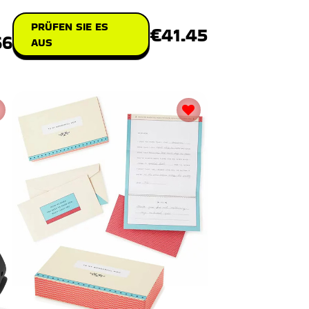
PRÜFEN SIE ES
€41.45
66
AUS