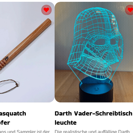
Sasquatch
Darth Vader-Schreibtisch
fer
leuchte
ans und Sammler ist der
Die realistische und auffällige Darth