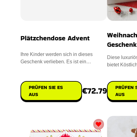
Weihnach
Plätzchendose Advent
Geschenk
Ihre Kinder werden sich in dieses
Diese luxuri
Geschenk verlieben. Es ist ein
bietet Köstlic
Countdown Advent cum Mini-Zoo. Der
einzigartige
PRÜFEN SIE ES
PRÜFEN S
€72.79
AUS
AUS