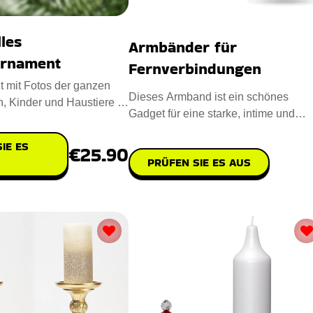
lles
Armbänder für
ornament
Fernverbindungen
 mit Fotos der ganzen
Dieses Armband ist ein schönes
n, Kinder und Haustiere ist
Gadget für eine starke, intime und
denken über
emotionale Verbindung mit gelieb
IE ES
€25.90
PRÜFEN SIE ES AUS