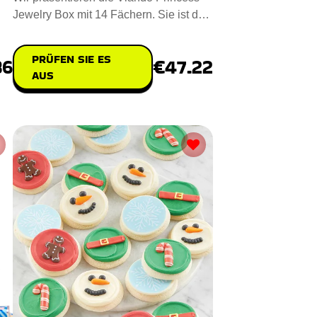
Jewelry Box mit 14 Fächern. Sie ist das
ideale Valentinstagsg
PRÜFEN SIE ES
86
€47.22
AUS