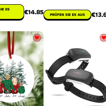
Weihnachtsleckerei.
IE ES
€14.85
€13.
PRÜFEN SIE ES AUS