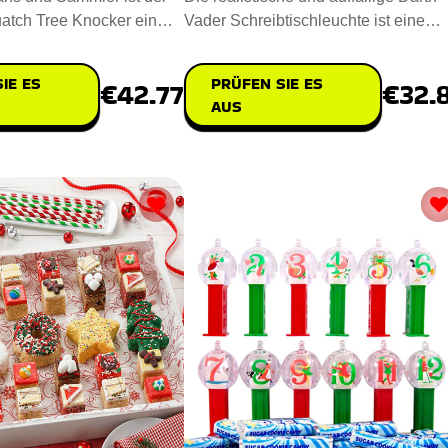
atch Tree Knocker ein
Vader Schreibtischleuchte ist eine
es und einziga
Bereicherung für den Schr
IE ES
PRÜFEN SIE ES
€42.77
€32.
AUS