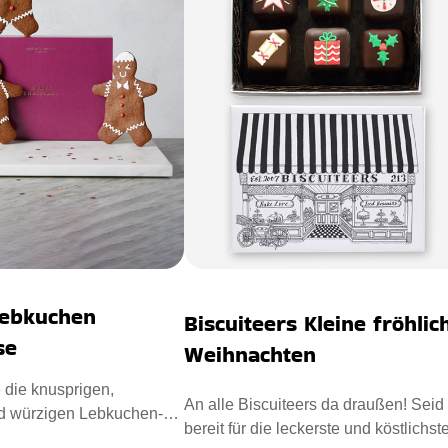
ebkuchen
Biscuiteers Kleine fröhlic
se
Weihnachten
 die knusprigen,
An alle Biscuiteers da draußen! Seid
d würzigen Lebkuchen-
bereit für die leckerste und köstlichst
ür einen leckeren Wei