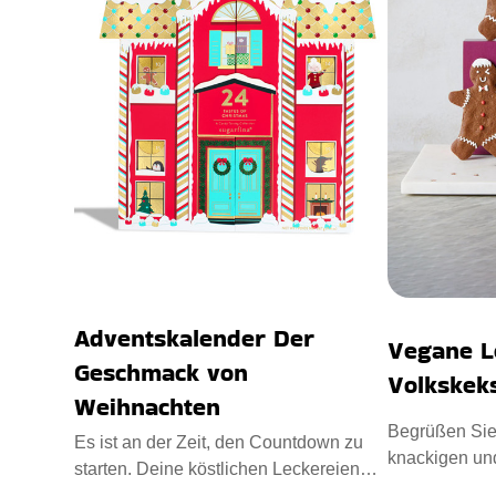
Adventskalender Der
Vegane L
Geschmack von
Volkskek
Weihnachten
Begrüßen Sie
Es ist an der Zeit, den Countdown zu
knackigen un
starten. Deine köstlichen Leckereien
Minifiguren f
warten in den Schubladen.