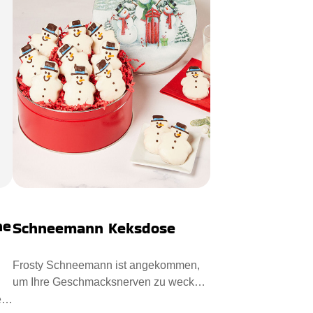
he
Schneemann Keksdose
Frosty Schneemann ist angekommen,
um Ihre Geschmacksnerven zu wecken.
Die Vanille-Zuckerglasur hat d
e