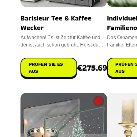
Barisieur Tee & Kaffee
Individue
Wecker
Familien
Aufwachen! Es ist Zeit für Kaffee und
Das Ornament
der ist auch schon gebrüht. Hörst du
Familie, Elter
das Geräusch von koch
das beste An
PRÜFEN SIE ES
PRÜFEN S
€275.69
AUS
AUS