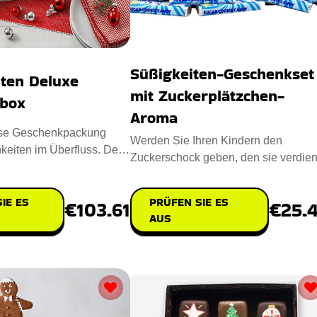
Süßigkeiten-Geschenkset
ten Deluxe
mit Zuckerplätzchen-
box
Aroma
öse Geschenkpackung
Werden Sie Ihren Kindern den
hkeiten im Überfluss. Der
Zuckerschock geben, den sie verdien
 Geschmack ko
haben? Die Süßigkeiten in diesen
IE ES
PRÜFEN SIE ES
€103.61
€25.
AUS