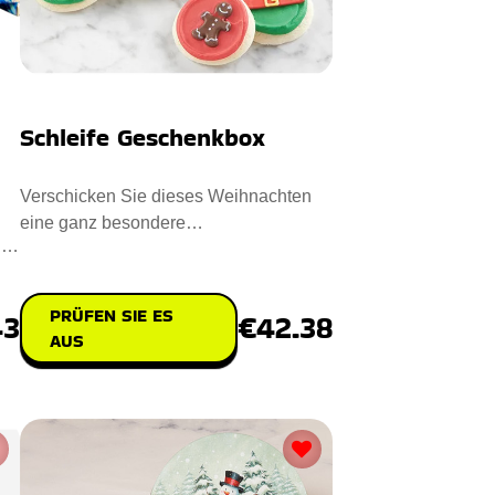
Schleife Geschenkbox
Verschicken Sie dieses Weihnachten
eine ganz besondere
t
Geschenkpackung an Ihre Lieben. Der
erstklass
PRÜFEN SIE ES
€42.38
43
AUS