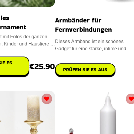
lles
Armbänder für
ornament
Fernverbindungen
 mit Fotos der ganzen
Dieses Armband ist ein schönes
n, Kinder und Haustiere ist
Gadget für eine starke, intime und
denken über
emotionale Verbindung mit gelieb
IE ES
€25.90
PRÜFEN SIE ES AUS