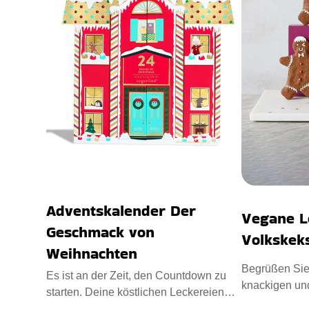
Adventskalender Der
Vegane L
Geschmack von
Volkskek
Weihnachten
Begrüßen Sie
Es ist an der Zeit, den Countdown zu
knackigen un
starten. Deine köstlichen Leckereien
Minifiguren f
warten in den Schubladen.