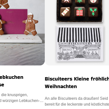
ebkuchen
Biscuiteers Kleine fröhlic
se
Weihnachten
 die knusprigen,
An alle Biscuiteers da draußen! Seid
d würzigen Lebkuchen-
bereit für die leckerste und köstlichst
ür einen leckeren Wei