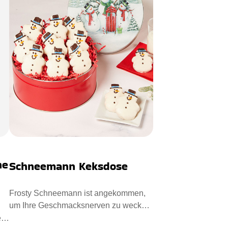
he
Schneemann Keksdose
Frosty Schneemann ist angekommen,
um Ihre Geschmacksnerven zu wecken.
Die Vanille-Zuckerglasur hat d
e