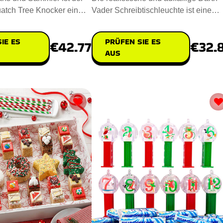
atch Tree Knocker ein
Vader Schreibtischleuchte ist eine
es und einziga
Bereicherung für den Schr
IE ES
PRÜFEN SIE ES
€42.77
€32.
AUS