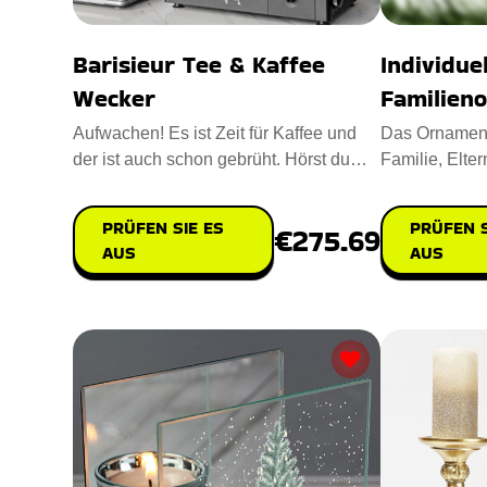
Barisieur Tee & Kaffee
Individue
Wecker
Familien
Aufwachen! Es ist Zeit für Kaffee und
Das Ornament
der ist auch schon gebrüht. Hörst du
Familie, Elter
das Geräusch von koch
das beste An
PRÜFEN SIE ES
PRÜFEN S
€275.69
AUS
AUS