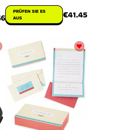
PRÜFEN SIE ES
€41.45
66
AUS