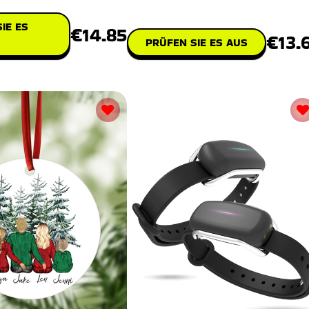
Weihnachtsleckerei.
IE ES
€14.85
€13.
PRÜFEN SIE ES AUS