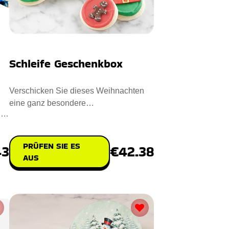
Schleife Geschenkbox
Verschicken Sie dieses Weihnachten
eine ganz besondere
t
Geschenkpackung an Ihre Lieben. Der
erstklass
PRÜFEN SIE ES
€42.38
43
AUS