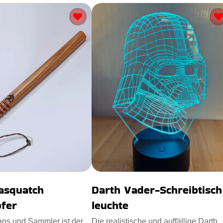
Sasquatch
Darth Vader-Schreibtisch
fer
leuchte
ans und Sammler ist der
Die realistische und auffällige Darth