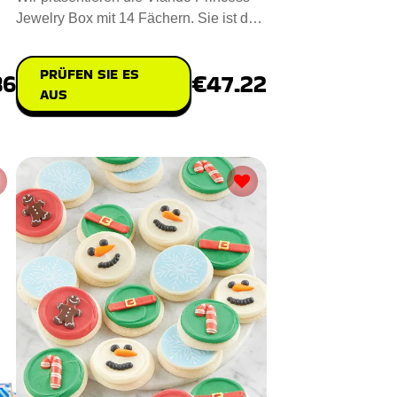
Jewelry Box mit 14 Fächern. Sie ist das
ideale Valentinstagsg
PRÜFEN SIE ES
86
€47.22
AUS