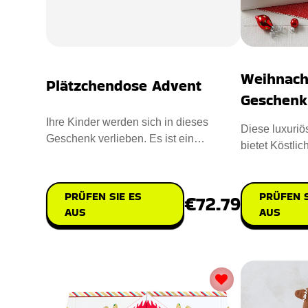
Weihnach
Plätzchendose Advent
Geschenk
Ihre Kinder werden sich in dieses
Diese luxuri
Geschenk verlieben. Es ist ein
bietet Köstlic
Countdown Advent cum Mini-Zoo. Der
einzigartige
PRÜFEN SIE ES
PRÜFEN S
€72.79
AUS
AUS