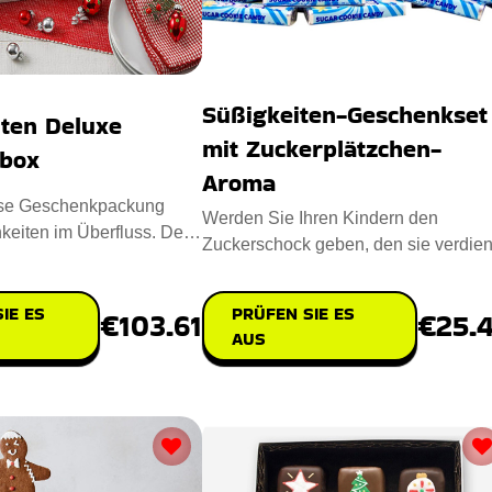
Süßigkeiten-Geschenkset
ten Deluxe
mit Zuckerplätzchen-
box
Aroma
öse Geschenkpackung
Werden Sie Ihren Kindern den
hkeiten im Überfluss. Der
Zuckerschock geben, den sie verdien
 Geschmack ko
haben? Die Süßigkeiten in diesen
IE ES
PRÜFEN SIE ES
€103.61
€25.
AUS