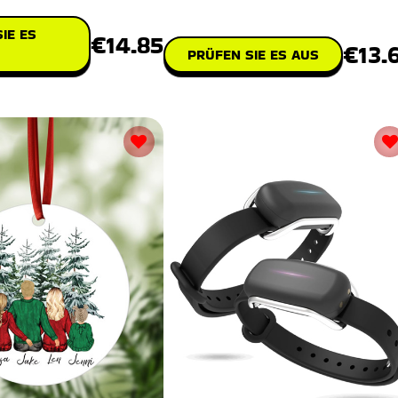
Weihnachtsleckerei.
IE ES
€14.85
€13.
PRÜFEN SIE ES AUS