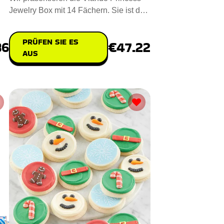
Jewelry Box mit 14 Fächern. Sie ist das
ideale Valentinstagsg
PRÜFEN SIE ES
86
€47.22
AUS