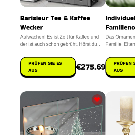
Barisieur Tee & Kaffee
Individue
Wecker
Familien
Aufwachen! Es ist Zeit für Kaffee und
Das Ornament
der ist auch schon gebrüht. Hörst du
Familie, Elter
das Geräusch von koch
das beste An
PRÜFEN SIE ES
PRÜFEN S
€275.69
AUS
AUS