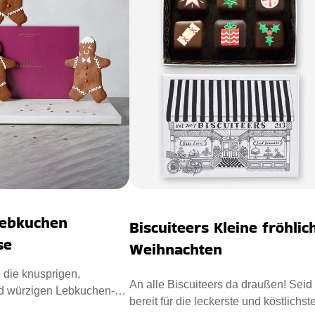
ebkuchen
Biscuiteers Kleine fröhlic
se
Weihnachten
 die knusprigen,
An alle Biscuiteers da draußen! Seid
d würzigen Lebkuchen-
bereit für die leckerste und köstlichst
ür einen leckeren Wei