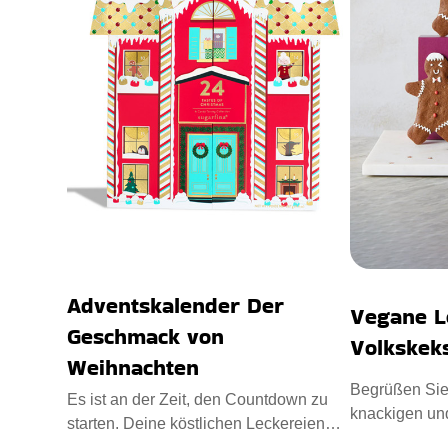
Adventskalender Der
Vegane L
Geschmack von
Volkskek
Weihnachten
Begrüßen Sie
Es ist an der Zeit, den Countdown zu
knackigen un
starten. Deine köstlichen Leckereien
Minifiguren f
warten in den Schubladen.