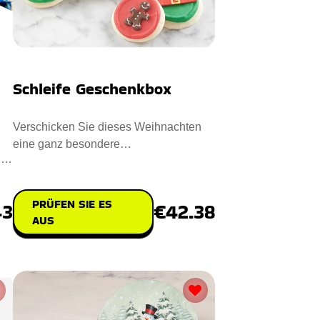
Schleife Geschenkbox
Verschicken Sie dieses Weihnachten
eine ganz besondere
t
Geschenkpackung an Ihre Lieben. Der
erstklass
PRÜFEN SIE ES
€42.38
43
AUS