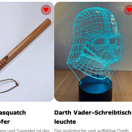
Sasquatch
Darth Vader-Schreibtisch
fer
leuchte
ans und Sammler ist der
Die realistische und auffällige Darth