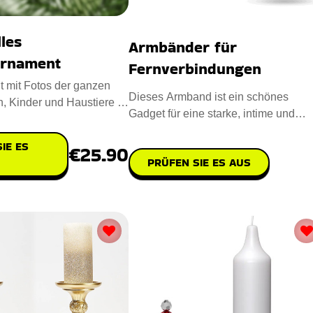
lles
Armbänder für
ornament
Fernverbindungen
 mit Fotos der ganzen
Dieses Armband ist ein schönes
n, Kinder und Haustiere ist
Gadget für eine starke, intime und
denken über
emotionale Verbindung mit gelieb
IE ES
€25.90
PRÜFEN SIE ES AUS