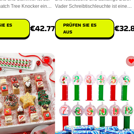
atch Tree Knocker ein
Vader Schreibtischleuchte ist eine
es und einziga
Bereicherung für den Schr
IE ES
PRÜFEN SIE ES
€42.77
€32.
AUS