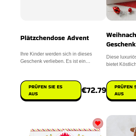
Weihnach
Plätzchendose Advent
Geschenk
Ihre Kinder werden sich in dieses
Diese luxuri
Geschenk verlieben. Es ist ein
bietet Köstlic
Countdown Advent cum Mini-Zoo. Der
einzigartige
PRÜFEN SIE ES
PRÜFEN S
€72.79
AUS
AUS