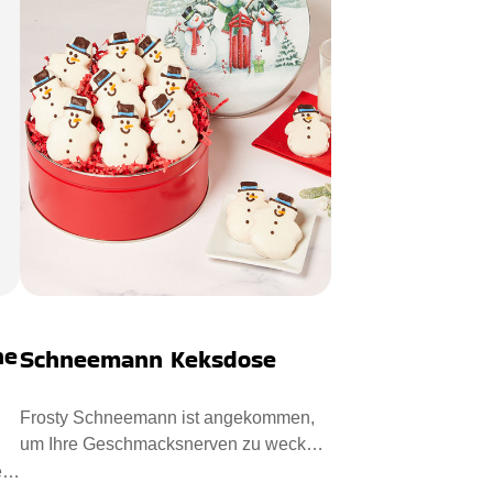
he
Schneemann Keksdose
Frosty Schneemann ist angekommen,
um Ihre Geschmacksnerven zu wecken.
Die Vanille-Zuckerglasur hat d
e