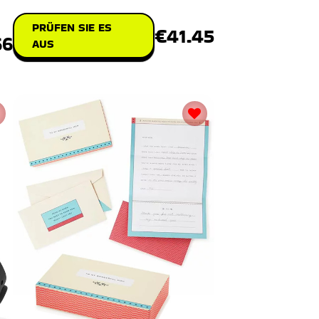
PRÜFEN SIE ES
€41.45
66
AUS