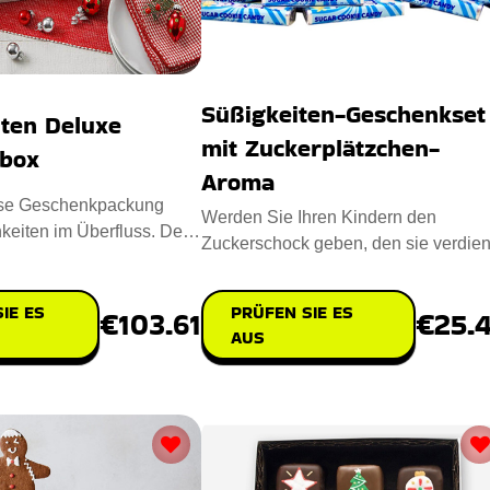
Süßigkeiten-Geschenkset
ten Deluxe
mit Zuckerplätzchen-
box
Aroma
öse Geschenkpackung
Werden Sie Ihren Kindern den
hkeiten im Überfluss. Der
Zuckerschock geben, den sie verdien
 Geschmack ko
haben? Die Süßigkeiten in diesen
IE ES
PRÜFEN SIE ES
€103.61
€25.
AUS