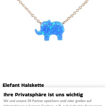
Elefant Halskette
Wir präsentieren die atemberaubende Elefant Halskette, ein
Ihre Privatsphäre ist uns wichtig
unverzichtbares Accessoire für jeden Na
Wir und unsere 28 Partner speichern und/ oder greifen auf