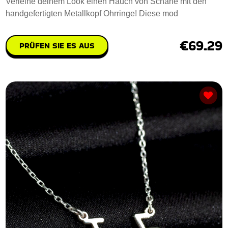
Verleihe deinem Look einen Hauch von Schärfe mit den
handgefertigten Metallkopf Ohrringe! Diese mod
€69.29
PRÜFEN SIE ES AUS