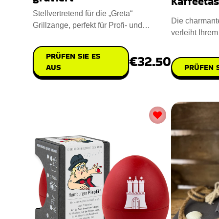
Kaffeeta
Stellvertretend für die „Greta“
Die charmant
Grillzange, perfekt für Profi- und
verleiht Ihre
Hobbygriller. Handgefertigt
verspielte Not
PRÜFEN SIE ES
€32.50
PRÜFEN S
AUS