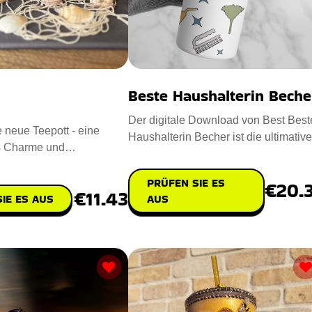
Beste Haushalterin Beche
Der digitale Download von Best Best
e neue Teepott - eine
Haushalterin Becher ist die ultimative
s Charme und
und zugleich bequeme Lö
Überraschung für jede Gelegenheit. En
PRÜFEN SIE ES
€20.
€11.43
AUS
IE ES AUS