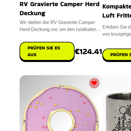
RV Gravierte Camper Herd
Kompakte 
Deckung
Luft Frit
Wir stellen die RV Gravierte Camper
Erleben Sie 
Herd Deckung vor, um den rustikalen
von knusprig
Charme Ihrer Camperküche zu
mit einer Kom
PRÜFEN SIE ES
€124.41
PRÜFEN S
AUS