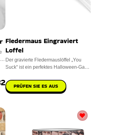
Fledermaus Eingraviert
r
Loffel
e
Der gravierte Fledermauslöffel „You
Suck“ ist ein perfektes Halloween-Gag-
Geschenk aus hochwert
32
PRÜFEN SIE ES AUS