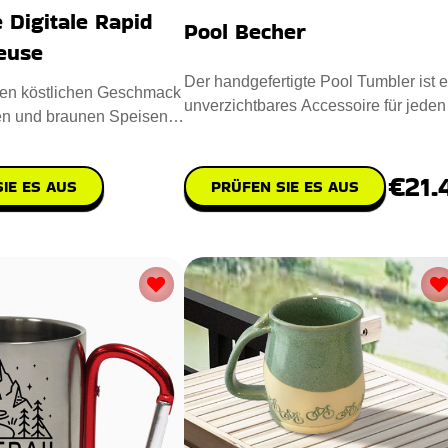
Digitale Rapid
Pool Becher
teuse
Der handgefertigte Pool Tumbler ist e
den köstlichen Geschmack
unverzichtbares Accessoire für jeden
en und braunen Speisen
Poolspieler. Entworfen
pakte Digitale
€21.
IE ES AUS
PRÜFEN SIE ES AUS