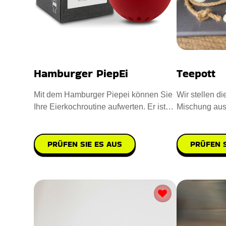
Hamburger PiepEi
Teepott
Mit dem Hamburger Piepei können Sie
Wir stellen di
Ihre Eierkochroutine aufwerten. Er ist
Mischung au
aus hochwertigem Kunstst
PRÜFEN SIE ES AUS
PRÜFEN S