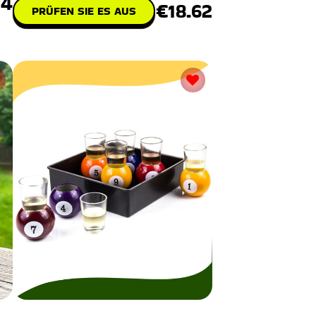
14
€18.62
PRÜFEN SIE ES AUS