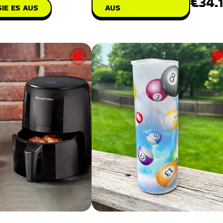
€34.
IE ES AUS
AUS