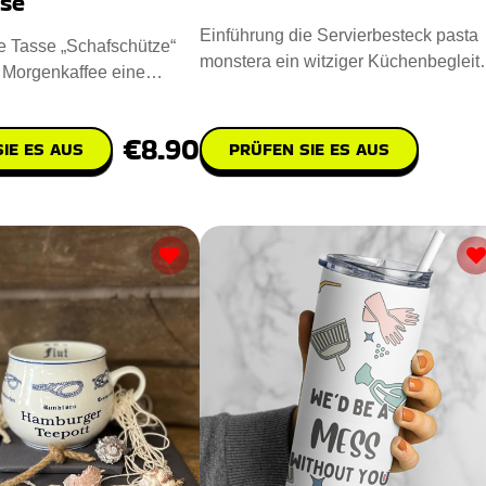
sse
Einführung die Servierbesteck pasta
e Tasse „Schafschütze“
monstera ein witziger Küchenbegleite
m Morgenkaffee eine
Es besteht zu 100 % aus
e. Sie zeigt
€8.90
IE ES AUS
PRÜFEN SIE ES AUS