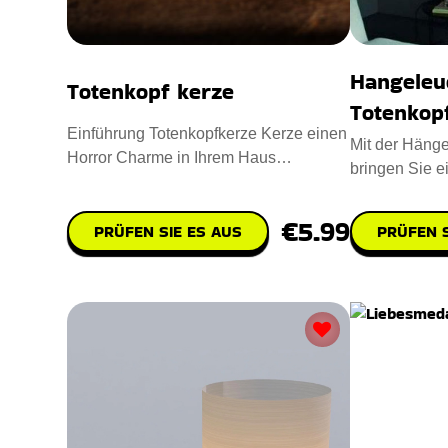
Hangeleu
Totenkopf kerze
Totenkop
Einführung Totenkopfkerze Kerze einen
Mit der Hänge
Horror Charme in Ihrem Haus
bringen Sie e
einzuflößen. Entworfen mit Para
Vintage-Look 
€5.99
PRÜFEN SIE ES AUS
PRÜFEN S