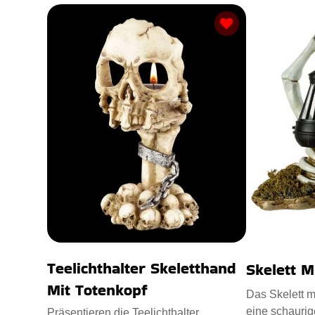
Teelichthalter Skeletthand
Skelett M
Mit Totenkopf
Das Skelett mi
eine schaurig
Präsentieren die Teelichthalter