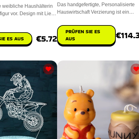
Das handgefertigte, Personalisierte
ie weibliche Haushälterin
Hauswirtschaft Verzierung ist ein
igur vor. Design mit Liebe
fesselndes Stück für das Zuh
d Reali
PRÜFEN SIE ES
€114.
€5.72
IE ES AUS
AUS