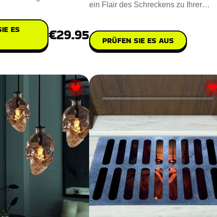
ein Flair des Schreckens zu Ihrer
Polyresin u
Umgebung hinzuzufügen. Steh
IE ES
€29.95
PRÜFEN SIE ES AUS