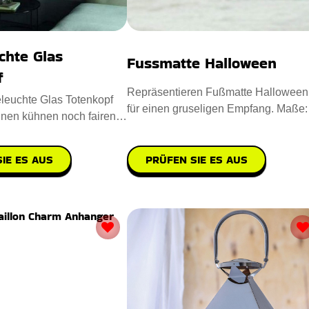
chte Glas
Fussmatte Halloween
f
Repräsentieren Fußmatte Halloween
leuchte Glas Totenkopf
für einen gruseligen Empfang. Maße:
inen kühnen noch fairen
40 x 60 cm. Entworfen aus
in Ihre Wohn
PRÜFEN SIE ES AUS
IE ES AUS