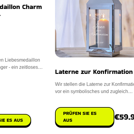
daillon Charm
r
en Liebesmedaillon
r - ein zeitloses
Laterne zur Konfirmation
worfen mit Sterling Sil
Wir stellen die Laterne zur Konfirmat
vor ein symbolisches und zugleich
praktisches Geschenk für
PRÜFEN SIE ES
€59.
AUS
IE ES AUS