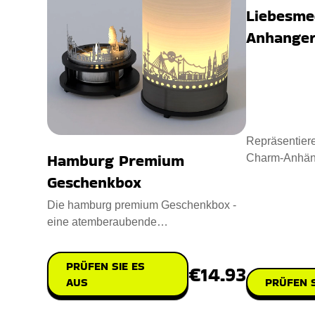
Liebesme
Anhange
Repräsentier
Hamburg Premium
Charm-Anhänge
Andenken. Ent
Geschenkbox
Die hamburg premium Geschenkbox -
eine atemberaubende
Kerzenbeleuchtung, die ikonische
Hamburger Wah
PRÜFEN SIE ES
€14.93
AUS
PRÜFEN S