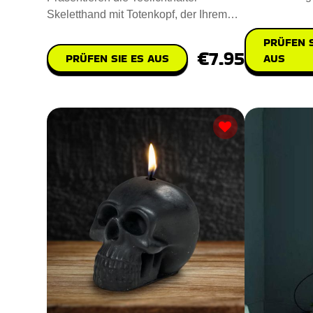
nachhaltigem 
Skeletthand mit Totenkopf, der Ihrem
Raum einen gruseligen Touch ve
PRÜFEN S
€7.95
AUS
PRÜFEN SIE ES AUS