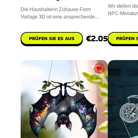
Wir stellen d
Die Haushalterin Zuhause Form
NPC-Miniaturf
Vorlage 3D ist eine ansprechende
zum Detail un
digitale Designdatei für das CNC-Las
€2.05
PRÜFEN SIE ES AUS
PRÜFEN S