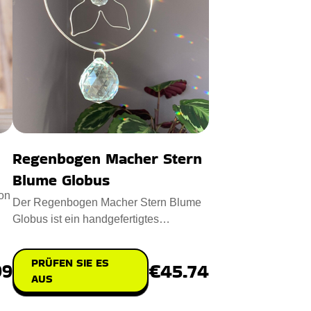
Regenbogen Macher Stern
Blume Globus
ion
Der Regenbogen Macher Stern Blume
Globus ist ein handgefertigtes
Meisterwerk, das Ihren Raum mit Fre
PRÜFEN SIE ES
99
€45.74
AUS