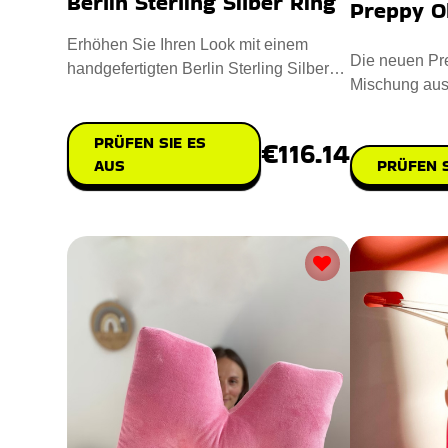
Berlin Sterling Silber Ring
Preppy O
Erhöhen Sie Ihren Look mit einem
Die neuen Pr
handgefertigten Berlin Sterling Silber
Mischung aus
Ring, um die Essenz der Ber
Nachhaltigkei
PRÜFEN SIE ES
€116.14
AUS
PRÜFEN S