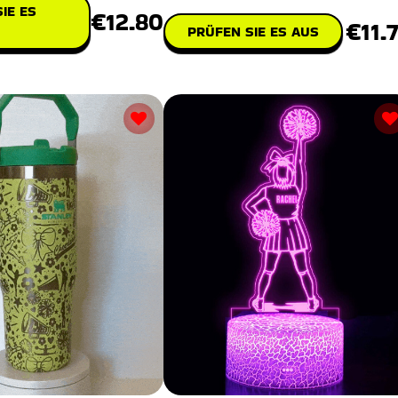
IE ES
€12.80
€11.
PRÜFEN SIE ES AUS