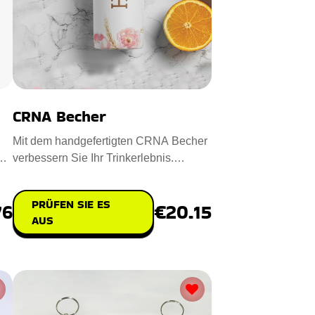
CRNA Becher
Mit dem handgefertigten CRNA Becher
verbessern Sie Ihr Trinkerlebnis.
Entworfen aus hochwertigem Ede
PRÜFEN SIE ES
76
€20.15
AUS