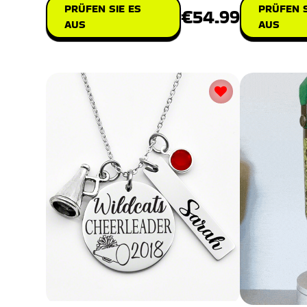
PRÜFEN SIE ES
PRÜFEN S
€54.99
AUS
AUS