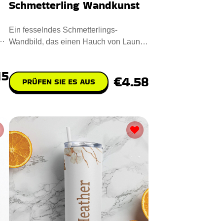
Schmetterling Wandkunst
Ein fesselndes Schmetterlings-
Wandbild, das einen Hauch von Laune
und Charme in Ihr Zuhause bringt.
15
€4.58
PRÜFEN SIE ES AUS