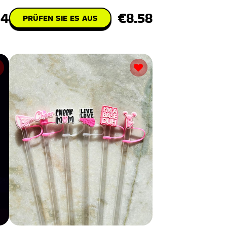
74
€8.58
PRÜFEN SIE ES AUS