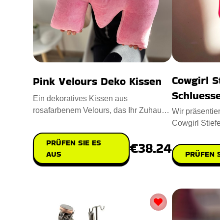
Cowgirl S
Pink Velours Deko Kissen
Schluess
Ein dekoratives Kissen aus
rosafarbenem Velours, das Ihr Zuhause
Wir präsentie
verschönert. Mit weicher Polyester
Cowgirl Stief
fesselndes A
PRÜFEN SIE ES
€38.24
AUS
PRÜFEN S