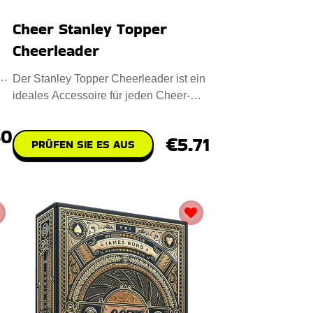
Cheer Stanley Topper
Cheerleader
es
Der Stanley Topper Cheerleader ist ein
ideales Accessoire für jeden Cheer-
Fan. Entworfen mit Premiu
60
€5.71
PRÜFEN SIE ES AUS