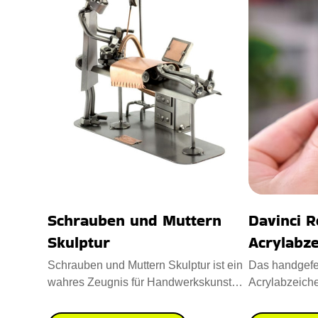
Schrauben und Muttern
Davinci R
Skulptur
Acrylabze
Schrauben und Muttern Skulptur ist ein
Das handgefer
wahres Zeugnis für Handwerkskunst
Acrylabzeiche
und Kreativität. Entworfe
mit Stil und w