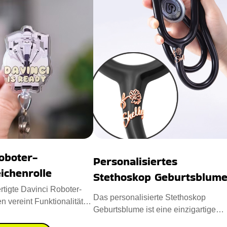
oboter-
Personalisiertes
ichenrolle
Stethoskop Geburtsblum
tigte Davinci Roboter-
Das personalisierte Stethoskop
n vereint Funktionalität
Geburtsblume ist eine einzigartige
ertet Ihr Ab
Mischung aus Eleganz und Funktion