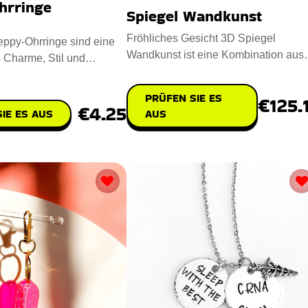
hrringe
Spiegel Wandkunst
Fröhliches Gesicht 3D Spiegel
eppy-Ohrringe sind eine
Wandkunst ist eine Kombination aus
 Charme, Stil und
modernem Flair mit zeitloser Posit
t. Das Design besteht
PRÜFEN SIE ES
€125.
€4.25
IE ES AUS
AUS