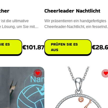
cher
Cheerleader Nachtlicht
st die ultimative
Wir präsentieren ein handgefertigtes
e Lösung, um Sie mit
Cheerleader-Nachtlicht, ein fesselnd
u versorgen. Entwor
Meisterwerk für Ihr Zu
IE ES
PRÜFEN SIE ES
€101.87
€28.
AUS