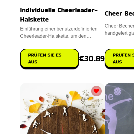
Individuelle Cheerleader-
Cheer Be
Halskette
Cheer Becher i
Einführung einer benutzerdefinierten
handgefertigt
Cheerleader-Halskette, um den
Flüssigkeit z
Teamgeist zu verbessern. Entworf
PRÜFEN S
PRÜFEN SIE ES
€30.89
AUS
AUS