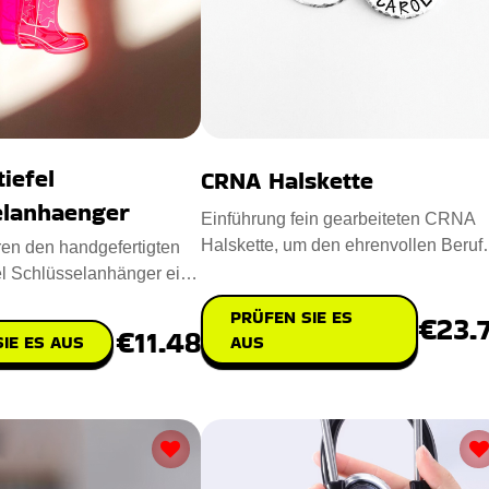
tiefel
CRNA Halskette
elanhaenger
Einführung fein gearbeiteten CRNA
Halskette, um den ehrenvollen Beruf
ren den handgefertigten
der Certified Registered Nurs
el Schlüsselanhänger ein
ccessoire
PRÜFEN SIE ES
€23.
€11.48
AUS
IE ES AUS