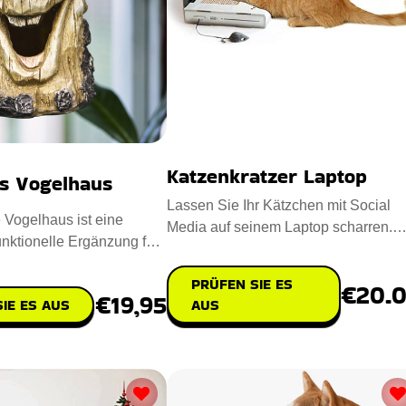
Katzenkratzer Laptop
s Vogelhaus
Lassen Sie Ihr Kätzchen mit Social
Vogelhaus ist eine
Media auf seinem Laptop scharren.
unktionelle Ergänzung für
Surfen Sie friedlich weiter, w
 oder Außenbe
PRÜFEN SIE ES
€20.
€19,95
IE ES AUS
AUS