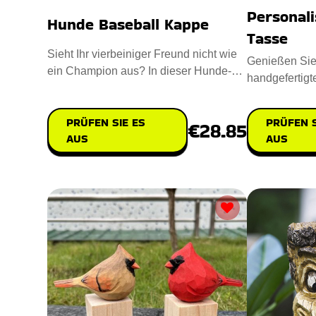
Personali
Hunde Baseball Kappe
Tasse
Sieht Ihr vierbeiniger Freund nicht wie
Genießen Sie 
ein Champion aus? In dieser Hunde-
handgefertigt
Baseballmütze sieht er ta
Hundetasse, e
PRÜFEN SIE ES
PRÜFEN S
€28.85
AUS
AUS