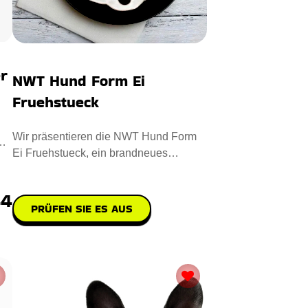
r
NWT Hund Form Ei
Fruehstueck
Wir präsentieren die NWT Hund Form
Ei Fruehstueck, ein brandneues
Küchengerät, mit dem Sie charma
44
PRÜFEN SIE ES AUS