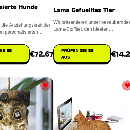
sierte Hunde
Lama Gefuelltes Tier
Wir präsentieren unser bezaubernde
die Anziehungskraft der
Lama-Stofftier, den idealen
en personalisierten
Spielkameraden für Kinder und Lam
in Genuss für T
PRÜFEN SIE ES
IE ES
€14.
€72.67
AUS