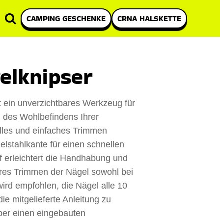
CAMPING GESCHENKE
CRNA HALSKETTE
elknipser
t ein unverzichtbares Werkzeug für
 des Wohlbefindens Ihrer
elles und einfaches Trimmen
delstahlkante für einen schnellen
ff erleichtert die Handhabung und
eres Trimmen der Nägel sowohl bei
ird empfohlen, die Nägel alle 10
ie mitgelieferte Anleitung zu
ber einen eingebauten