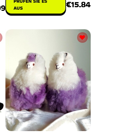
PRÜFEN SIE ES
€15.84
99
AUS