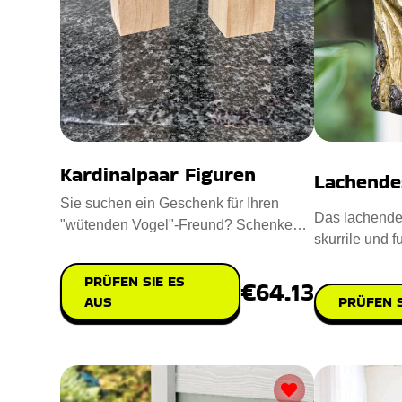
Kardinalpaar Figuren
Lachende
Sie suchen ein Geschenk für Ihren
Das lachende 
"wütenden Vogel"-Freund? Schenken
skurrile und f
Sie ihm ein paar Kardinalfigur
jeden Garten
PRÜFEN SIE ES
€64.13
PRÜFEN S
AUS