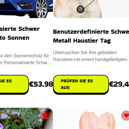
sierte Schwer
Benutzerdefinierte Schwe
uto Sonnen
Metall Haustier Tag
Überraschen Sie Ihre geliebten
ie den Sonnenschutz für
Haustiere mit einem handgefertigten
der Personalisierte Schwer
Benutzerdefinierte Schwer Metall
Sonnen Farb
PRÜFEN SIE ES
IE ES
€29.
€53.98
AUS