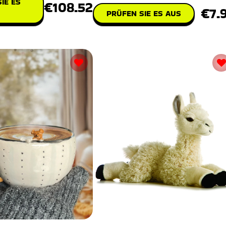
IE ES
€108.52
€7.
PRÜFEN SIE ES AUS