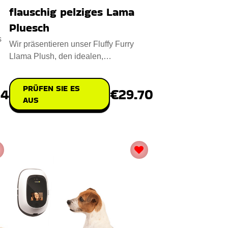
flauschig pelziges Lama
Pluesch
s
Wir präsentieren unser Fluffy Furry
Llama Plush, den idealen,
a
liebenswerten Freund für Kinder und
PRÜFEN SIE ES
24
€29.70
AUS