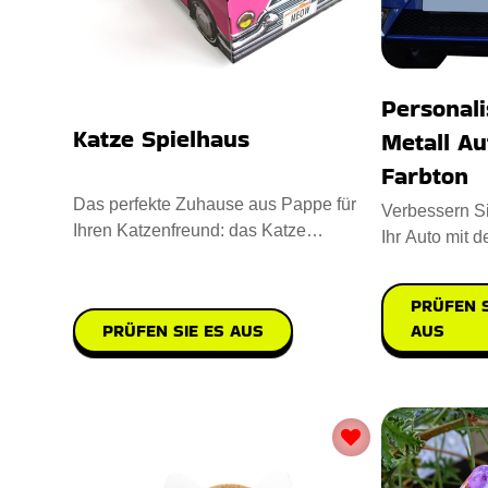
Personali
Katze Spielhaus
Metall A
Farbton
Das perfekte Zuhause aus Pappe für
Verbessern S
Ihren Katzenfreund: das Katze
Ihr Auto mit 
Spielhaus. Entworfen mit starken K
Metall Auto 
PRÜFEN S
PRÜFEN SIE ES AUS
AUS