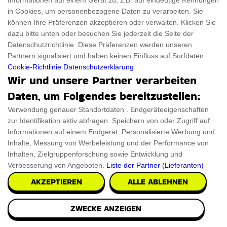
Informationen auf einem Gerät zu, z.B. auf eindeutige Kennungen
in Cookies, um personenbezogene Daten zu verarbeiten. Sie
können Ihre Präferenzen akzeptieren oder verwalten. Klicken Sie
dazu bitte unten oder besuchen Sie jederzeit die Seite der
Datenschutzrichtlinie. Diese Präferenzen werden unseren
Partnern signalisiert und haben keinen Einfluss auf Surfdaten.
Cookie-Richtlinie
Datenschutzerklärung
Wir und unsere Partner verarbeiten
Daten, um Folgendes bereitzustellen:
Verwendung genauer Standortdaten . Endgeräteeigenschaften
zur Identifikation aktiv abfragen. Speichern von oder Zugriff auf
Informationen auf einem Endgerät. Personalisierte Werbung und
Inhalte, Messung von Werbeleistung und der Performance von
Inhalten, Zielgruppenforschung sowie Entwicklung und
Verbesserung von Angeboten.
Liste der Partner (Lieferanten)
AKZEPTIEREN
ALLE ABLEHNEN
Berlin Stadt Skyline Wanduhr
ZWECKE ANZEIGEN
Wir präsentieren die Berlin City Skyline Wanduhr für Ihr
Zuhause. Entworfen mit 12-Zoll-Massivholz