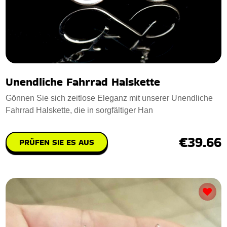
Unendliche Fahrrad Halskette
Gönnen Sie sich zeitlose Eleganz mit unserer Unendliche
Fahrrad Halskette, die in sorgfältiger Han
€39.66
PRÜFEN SIE ES AUS