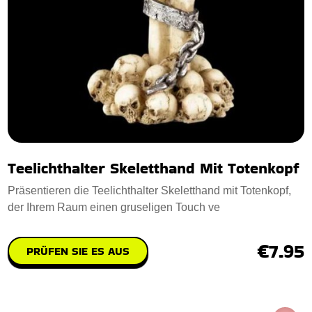
Teelichthalter Skeletthand Mit Totenkopf
Präsentieren die Teelichthalter Skeletthand mit Totenkopf,
der Ihrem Raum einen gruseligen Touch ve
€7.95
PRÜFEN SIE ES AUS