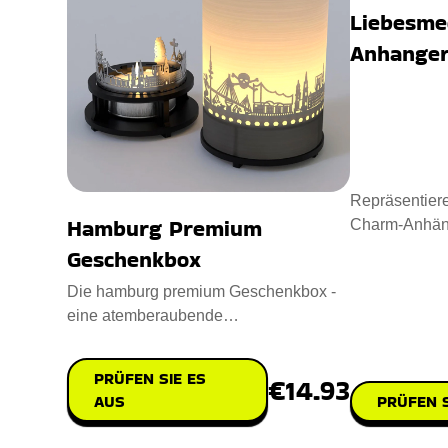
Liebesme
Anhange
Repräsentier
Hamburg Premium
Charm-Anhänge
Andenken. Ent
Geschenkbox
Die hamburg premium Geschenkbox -
eine atemberaubende
Kerzenbeleuchtung, die ikonische
Hamburger Wah
PRÜFEN SIE ES
€14.93
AUS
PRÜFEN S