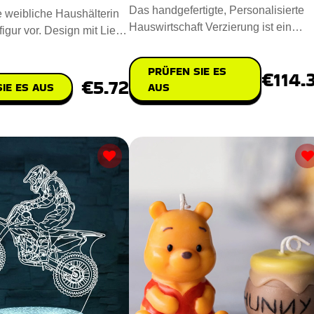
Das handgefertigte, Personalisierte
ie weibliche Haushälterin
Hauswirtschaft Verzierung ist ein
igur vor. Design mit Liebe
fesselndes Stück für das Zuh
d Reali
PRÜFEN SIE ES
€114.
€5.72
IE ES AUS
AUS