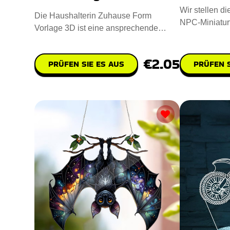
Wir stellen d
Die Haushalterin Zuhause Form
NPC-Miniaturf
Vorlage 3D ist eine ansprechende
zum Detail un
digitale Designdatei für das CNC-Las
€2.05
PRÜFEN SIE ES AUS
PRÜFEN S