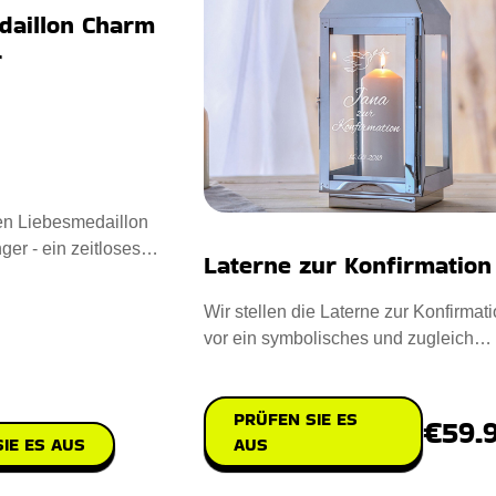
daillon Charm
r
en Liebesmedaillon
r - ein zeitloses
Laterne zur Konfirmation
worfen mit Sterling Sil
Wir stellen die Laterne zur Konfirmat
vor ein symbolisches und zugleich
praktisches Geschenk für
PRÜFEN SIE ES
€59.
AUS
IE ES AUS