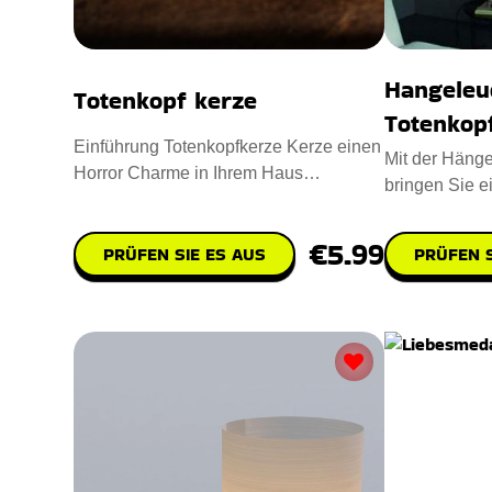
Hangeleu
Totenkopf kerze
Totenkop
Einführung Totenkopfkerze Kerze einen
Mit der Hänge
Horror Charme in Ihrem Haus
bringen Sie e
einzuflößen. Entworfen mit Para
Vintage-Look 
€5.99
PRÜFEN SIE ES AUS
PRÜFEN S