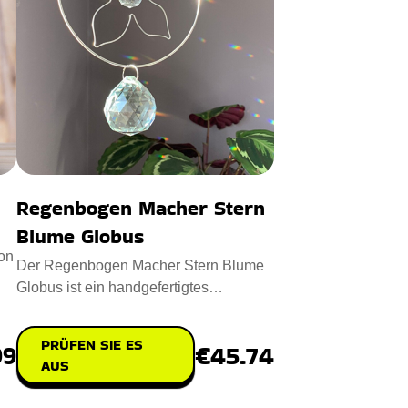
Regenbogen Macher Stern
Blume Globus
ion
Der Regenbogen Macher Stern Blume
Globus ist ein handgefertigtes
Meisterwerk, das Ihren Raum mit Fre
PRÜFEN SIE ES
99
€45.74
AUS