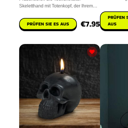
nachhaltigem 
Skeletthand mit Totenkopf, der Ihrem
Raum einen gruseligen Touch ve
PRÜFEN S
€7.95
AUS
PRÜFEN SIE ES AUS