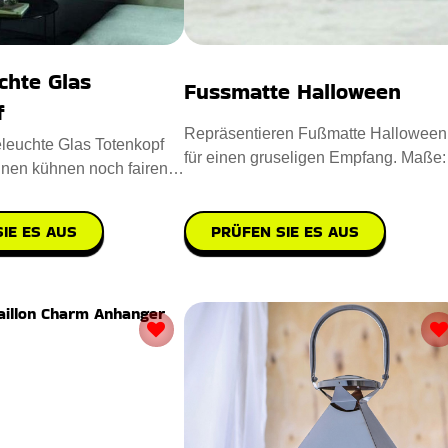
chte Glas
Fussmatte Halloween
f
Repräsentieren Fußmatte Halloween
leuchte Glas Totenkopf
für einen gruseligen Empfang. Maße:
inen kühnen noch fairen
40 x 60 cm. Entworfen aus
in Ihre Wohn
PRÜFEN SIE ES AUS
IE ES AUS