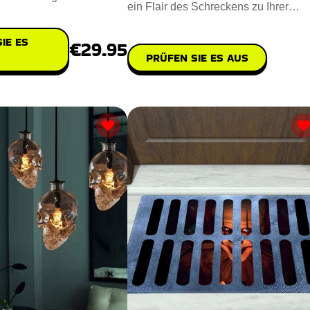
ein Flair des Schreckens zu Ihrer
Polyresin u
Umgebung hinzuzufügen. Steh
IE ES
€29.95
PRÜFEN SIE ES AUS