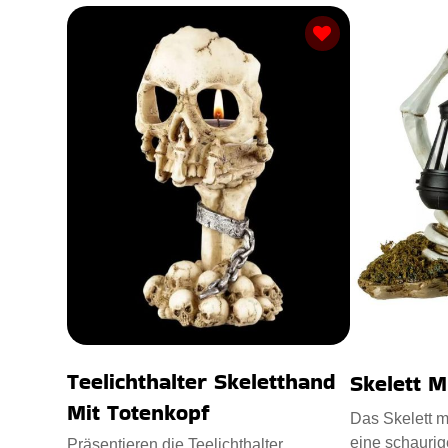
Teelichthalter Skeletthand
Skelett M
Mit Totenkopf
Das Skelett mi
eine schaurig
Präsentieren die Teelichthalter