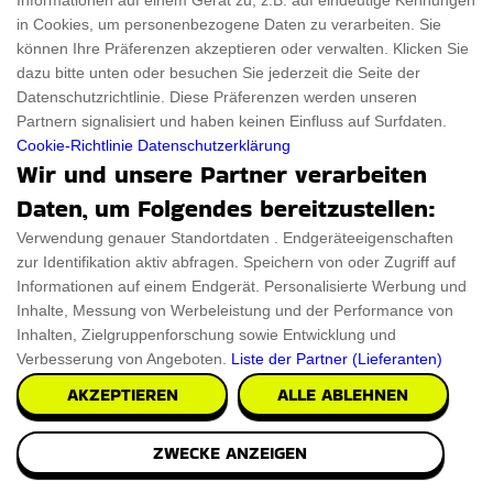
Informationen auf einem Gerät zu, z.B. auf eindeutige Kennungen
in Cookies, um personenbezogene Daten zu verarbeiten. Sie
€57.47
PRÜFEN SIE ES AUS
können Ihre Präferenzen akzeptieren oder verwalten. Klicken Sie
dazu bitte unten oder besuchen Sie jederzeit die Seite der
Datenschutzrichtlinie. Diese Präferenzen werden unseren
Partnern signalisiert und haben keinen Einfluss auf Surfdaten.
Cookie-Richtlinie
Datenschutzerklärung
Wir und unsere Partner verarbeiten
Daten, um Folgendes bereitzustellen:
Verwendung genauer Standortdaten . Endgeräteeigenschaften
zur Identifikation aktiv abfragen. Speichern von oder Zugriff auf
Informationen auf einem Endgerät. Personalisierte Werbung und
Inhalte, Messung von Werbeleistung und der Performance von
Inhalten, Zielgruppenforschung sowie Entwicklung und
Verbesserung von Angeboten.
Liste der Partner (Lieferanten)
AKZEPTIEREN
ALLE ABLEHNEN
ZWECKE ANZEIGEN