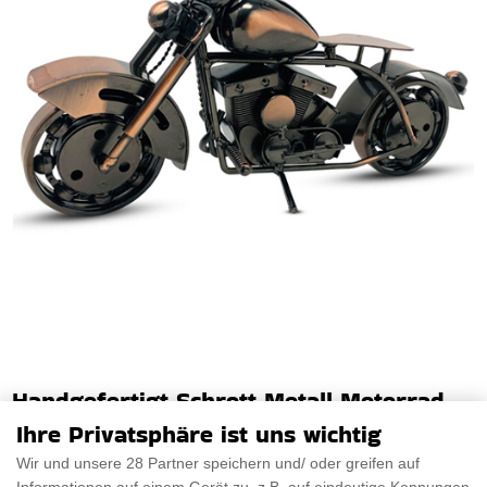
Handgefertigt Schrott Metall Motorrad
Ihre Privatsphäre ist uns wichtig
Wir präsentieren das Handgefertigt Schrott Metall Motorrad,
eine in mühevoller Handarbeit hergeste
Wir und unsere 28 Partner speichern und/ oder greifen auf