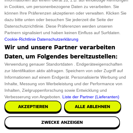
Informationen auf einem Gerät zu, z.B. auf eindeutige Kennungen
in Cookies, um personenbezogene Daten zu verarbeiten. Sie
können Ihre Präferenzen akzeptieren oder verwalten. Klicken Sie
dazu bitte unten oder besuchen Sie jederzeit die Seite der
Datenschutzrichtlinie. Diese Präferenzen werden unseren
Partnern signalisiert und haben keinen Einfluss auf Surfdaten.
Cookie-Richtlinie
Datenschutzerklärung
Wir und unsere Partner verarbeiten
Daten, um Folgendes bereitzustellen:
Verwendung genauer Standortdaten . Endgeräteeigenschaften
Personalisiertes Graviertes Wohnmobil
zur Identifikation aktiv abfragen. Speichern von oder Zugriff auf
Zeichen
Informationen auf einem Endgerät. Personalisierte Werbung und
Inhalte, Messung von Werbeleistung und der Performance von
Wir stellen das handgefertigte, Personalisiertes Graviertes
Inhalten, Zielgruppenforschung sowie Entwicklung und
Wohnmobil Zeichen vor, das die Außensei
Verbesserung von Angeboten.
Liste der Partner (Lieferanten)
AKZEPTIEREN
ALLE ABLEHNEN
€73.60
PRÜFEN SIE ES AUS
ZWECKE ANZEIGEN