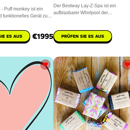
Der Bestway Lay-Z-Spa ist ein
 - Puff monkey ist ein
aufblasbarer Whirlpool der
d funktionelles Gerät zum
Spitzenklasse, der die perfekte
 Nagellack.
Mischung au
€1995
IE ES AUS
PRÜFEN SIE ES AUS