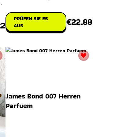
Ergänzung für jedes Badezimmer. Mi
PRÜFEN SIE ES
€22.88
22
AUS
James Bond 007 Herren
Parfuem