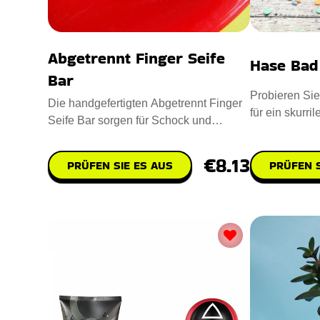
Abgetrennt Finger Seife
Hase Ba
Bar
Probieren Si
Die handgefertigten Abgetrennt Finger
für ein skurri
Seife Bar sorgen für Schock und
der Badewann
Freude. Hergestellt mit einer
€8.13
PRÜFEN S
PRÜFEN SIE ES AUS