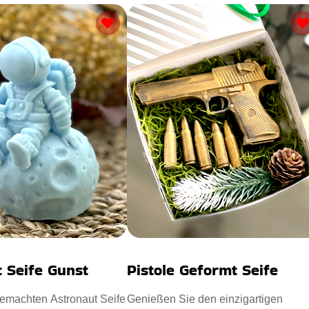
 Seife Gunst
Pistole Geformt Seife
emachten Astronaut Seife
Genießen Sie den einzigartigen