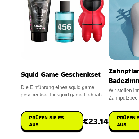
Zahnpfla
Squid Game Geschenkset
Badezimm
Die Einführung eines squid game
Wir stellen I
geschenkset für squid game Liebhaber.
Zahnputzbeche
Bereichern Sie Ihre täglich
Waschraumdek
Aufbewahrung
PRÜFEN SIE ES
PRÜFEN S
€23.14
AUS
AUS