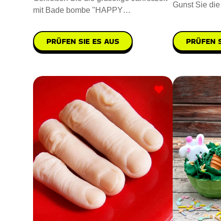
Gunst Sie di
mit Bade bombe "HAPPY
Sauberkeit. 
HALLOWEEN in Kürbisform". Die
Badebomb
PRÜFEN S
PRÜFEN SIE ES AUS