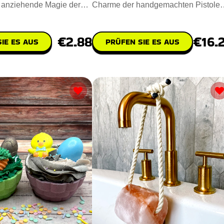
e anziehende Magie der
Charme der handgemachten Pistole
Jede vegane Sei
Geformt Seife, die sich perfekt als
€2.88
€16.
IE ES AUS
PRÜFEN SIE ES AUS