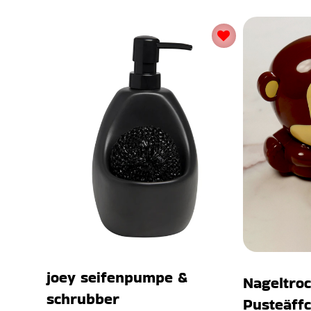
joey seifenpumpe &
Nageltroc
schrubber
Pusteäff