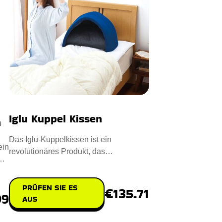
Iglu Kuppel Kissen
h
Das Iglu-Kuppelkissen ist ein
ein
revolutionäres Produkt, das
,
außergewöhnlichen Komfort und
Unterstü
PRÜFEN SIE ES
€135.71
99
AUS