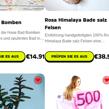
Rosa Himalaya Bade salz
d Bomben
Felsen
e die Hase Bad Bomben
Einführung handgefertigten 100% R
les und opulentes Bad in
Himalaya Bade salz Felsen eine
e. Mit diesen
Ergänzung zu Ihrer Selbst-Pfle
€14.91
€38.
IE ES AUS
PRÜFEN SIE ES AUS