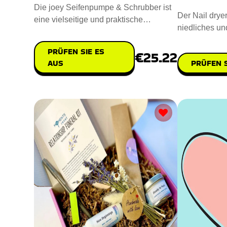
Die joey Seifenpumpe & Schrubber ist
Der Nail dryer
eine vielseitige und praktische
niedliches un
Ergänzung für jede Küche ode
Trocknen von
PRÜFEN SIE ES
€25.22
PRÜFEN S
AUS