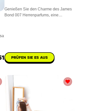
Genießen Sie den Charme des James
Bond 007 Herrenparfums, eine
verführerische Mischung aus Klasse
osa
51
PRÜFEN SIE ES AUS