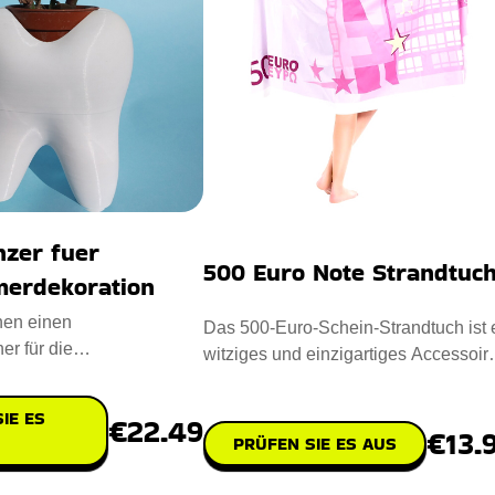
nzer fuer
500 Euro Note Strandtuc
erdekoration
hnen einen
Das 500-Euro-Schein-Strandtuch ist 
r für die
witziges und einzigartiges Accessoire
oration vor, den Sie zur
das den praktischen Nu
 Ih
IE ES
€22.49
€13.
PRÜFEN SIE ES AUS