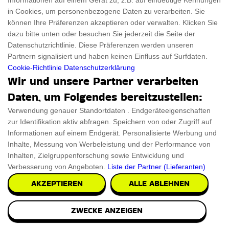
Informationen auf einem Gerät zu, z.B. auf eindeutige Kennungen
in Cookies, um personenbezogene Daten zu verarbeiten. Sie
können Ihre Präferenzen akzeptieren oder verwalten. Klicken Sie
dazu bitte unten oder besuchen Sie jederzeit die Seite der
Datenschutzrichtlinie. Diese Präferenzen werden unseren
Partnern signalisiert und haben keinen Einfluss auf Surfdaten.
Cookie-Richtlinie
Datenschutzerklärung
Wir und unsere Partner verarbeiten
Daten, um Folgendes bereitzustellen:
Verwendung genauer Standortdaten . Endgeräteeigenschaften
zur Identifikation aktiv abfragen. Speichern von oder Zugriff auf
Informationen auf einem Endgerät. Personalisierte Werbung und
Inhalte, Messung von Werbeleistung und der Performance von
Inhalten, Zielgruppenforschung sowie Entwicklung und
Verbesserung von Angeboten.
Liste der Partner (Lieferanten)
AKZEPTIEREN
ALLE ABLEHNEN
Flexibel Dinosaurier Oster Spielzeug
Das handgefertigte Flexibel Dinosaurier Oster Spielzeug ist
ZWECKE ANZEIGEN
die ultimative Überraschung für Osterk