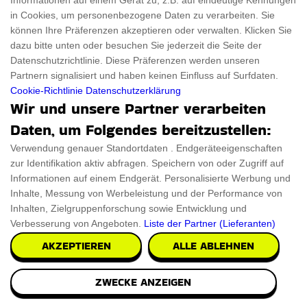
Informationen auf einem Gerät zu, z.B. auf eindeutige Kennungen
in Cookies, um personenbezogene Daten zu verarbeiten. Sie
können Ihre Präferenzen akzeptieren oder verwalten. Klicken Sie
dazu bitte unten oder besuchen Sie jederzeit die Seite der
Datenschutzrichtlinie. Diese Präferenzen werden unseren
Partnern signalisiert und haben keinen Einfluss auf Surfdaten.
Cookie-Richtlinie
Datenschutzerklärung
Wir und unsere Partner verarbeiten
Personalisiertes Graviertes Wohnmobil
Daten, um Folgendes bereitzustellen:
Zeichen
Verwendung genauer Standortdaten . Endgeräteeigenschaften
Wir stellen das handgefertigte, Personalisiertes Graviertes
zur Identifikation aktiv abfragen. Speichern von oder Zugriff auf
Wohnmobil Zeichen vor, das die Außensei
Informationen auf einem Endgerät. Personalisierte Werbung und
Inhalte, Messung von Werbeleistung und der Performance von
Inhalten, Zielgruppenforschung sowie Entwicklung und
€73.60
PRÜFEN SIE ES AUS
Verbesserung von Angeboten.
Liste der Partner (Lieferanten)
AKZEPTIEREN
ALLE ABLEHNEN
ZWECKE ANZEIGEN