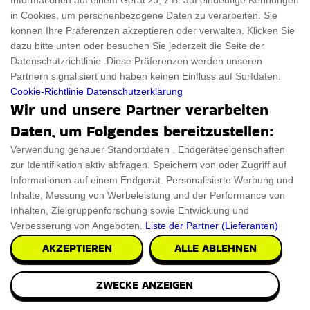
Informationen auf einem Gerät zu, z.B. auf eindeutige Kennungen
Machen Sie Ihren Hund dienen einige Stil-Ikone fühlt sich
in Cookies, um personenbezogene Daten zu verarbeiten. Sie
können Ihre Präferenzen akzeptieren oder verwalten. Klicken Sie
mit diesem Maßgeschneiderte schwarzen An
dazu bitte unten oder besuchen Sie jederzeit die Seite der
Datenschutzrichtlinie. Diese Präferenzen werden unseren
€82.47
PRÜFEN SIE ES AUS
Partnern signalisiert und haben keinen Einfluss auf Surfdaten.
Cookie-Richtlinie
Datenschutzerklärung
Wir und unsere Partner verarbeiten
Daten, um Folgendes bereitzustellen:
Verwendung genauer Standortdaten . Endgeräteeigenschaften
zur Identifikation aktiv abfragen. Speichern von oder Zugriff auf
Informationen auf einem Endgerät. Personalisierte Werbung und
Inhalte, Messung von Werbeleistung und der Performance von
Inhalten, Zielgruppenforschung sowie Entwicklung und
Verbesserung von Angeboten.
Liste der Partner (Lieferanten)
AKZEPTIEREN
ALLE ABLEHNEN
ZWECKE ANZEIGEN