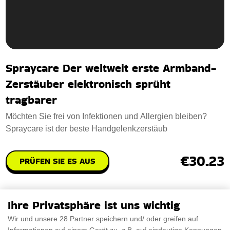
Spraycare Der weltweit erste Armband-
Zerstäuber elektronisch sprüht
tragbarer
Möchten Sie frei von Infektionen und Allergien bleiben?
Spraycare ist der beste Handgelenkzerstäub
€30.23
PRÜFEN SIE ES AUS
Ihre Privatsphäre ist uns wichtig
Wir und unsere 28 Partner speichern und/ oder greifen auf
Maßgeschneiderter Schwarzer Anzug