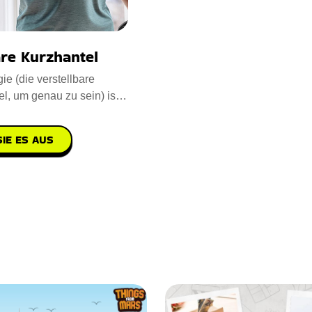
are Kurzhantel
ie (die verstellbare
l, um genau zu sein) ist
essführer. Vo
IE ES AUS