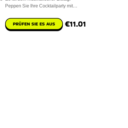
Peppen Sie Ihre Cocktailparty mit
diesen gefrorenen Groovy-Gitarre
€11.01
PRÜFEN SIE ES AUS