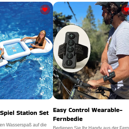
Easy Control Wearable-
Spiel Station Set
Fernbedie
den Wasserspaß auf die
Bedienen Sie Ihr Handy aus der Fer