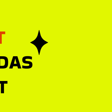
T
 DAS
T