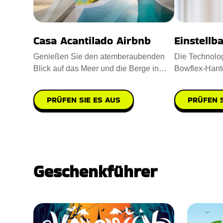
Casa Acantilado Airbnb
Einstellb
Genießen Sie den atemberaubenden
Die Technolog
Blick auf das Meer und die Berge in
Bowflex-Hante
Casa Acantilado Spanien in ein
Ihr neuer Fitn
PRÜFEN SIE ES AUS
PRÜFEN S
Geschenkführer