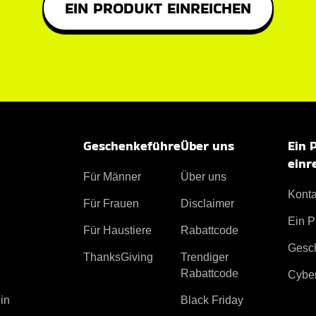
EIN PRODUKT EINREICHEN
Geschenkeführe
Über uns
Ein 
einr
Für Männer
Über uns
Konta
Für Frauen
Disclaimer
Ein P
Für Haustiere
Rabattcode
Gesc
ThanksGiving
Trendiger
Rabattcode
Cybe
Black Friday
in