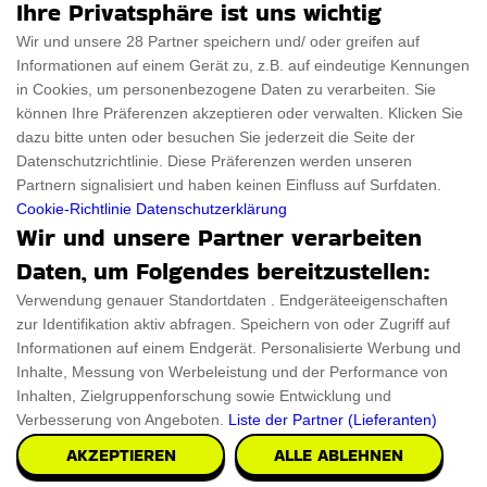
Ihre Privatsphäre ist uns wichtig
Für Frauen
Disclaimer
Wir und unsere 28 Partner speichern und/ oder greifen auf
Informationen auf einem Gerät zu, z.B. auf eindeutige Kennungen
Für Haustiere
Rabattcode
in Cookies, um personenbezogene Daten zu verarbeiten. Sie
ThanksGiving
Trendiger Rabattcode
können Ihre Präferenzen akzeptieren oder verwalten. Klicken Sie
dazu bitte unten oder besuchen Sie jederzeit die Seite der
Black Friday
Datenschutzrichtlinie. Diese Präferenzen werden unseren
Partnern signalisiert und haben keinen Einfluss auf Surfdaten.
Ein Produkt einreichen
Datenschutz­erklärung
Cookie-Richtlinie
Datenschutzerklärung
Wir und unsere Partner verarbeiten
Kontakt
Datenschutz­erklärung
Daten, um Folgendes bereitzustellen:
Ein Produkt einreichen
Impressum
Verwendung genauer Standortdaten . Endgeräteeigenschaften
zur Identifikation aktiv abfragen. Speichern von oder Zugriff auf
Geschenkeführer
Cookies
Informationen auf einem Endgerät. Personalisierte Werbung und
Cyber Monday
Inhalte, Messung von Werbeleistung und der Performance von
Inhalten, Zielgruppenforschung sowie Entwicklung und
Verbesserung von Angeboten.
Liste der Partner (Lieferanten)
AKZEPTIEREN
ALLE ABLEHNEN