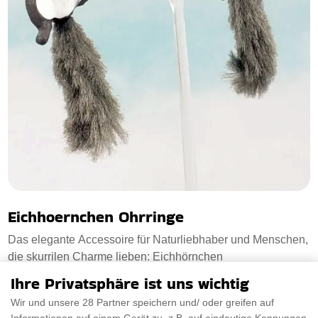
Eichhoernchen Ohrringe
Das elegante Accessoire für Naturliebhaber und Menschen,
die skurrilen Charme lieben: Eichhörnchen
Ihre Privatsphäre ist uns wichtig
€40.89
PRÜFEN SIE ES AUS
Wir und unsere 28 Partner speichern und/ oder greifen auf