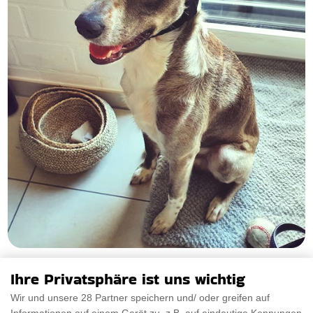
Hunde Baseball Kappe
Ihre Privatsphäre ist uns wichtig
Sieht Ihr vierbeiniger Freund nicht wie ein Champion aus?
Wir und unsere 28 Partner speichern und/ oder greifen auf
In dieser Hunde-Baseballmütze sieht er ta