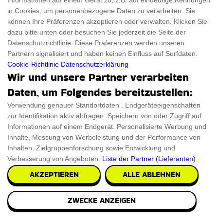
Informationen auf einem Gerät zu, z.B. auf eindeutige Kennungen
in Cookies, um personenbezogene Daten zu verarbeiten. Sie
können Ihre Präferenzen akzeptieren oder verwalten. Klicken Sie
€28.85
PRÜFEN SIE ES AUS
dazu bitte unten oder besuchen Sie jederzeit die Seite der
Datenschutzrichtlinie. Diese Präferenzen werden unseren
Partnern signalisiert und haben keinen Einfluss auf Surfdaten.
Cookie-Richtlinie
Datenschutzerklärung
Wir und unsere Partner verarbeiten
Daten, um Folgendes bereitzustellen:
Verwendung genauer Standortdaten . Endgeräteeigenschaften
zur Identifikation aktiv abfragen. Speichern von oder Zugriff auf
Informationen auf einem Endgerät. Personalisierte Werbung und
Inhalte, Messung von Werbeleistung und der Performance von
Inhalten, Zielgruppenforschung sowie Entwicklung und
Verbesserung von Angeboten.
Liste der Partner (Lieferanten)
AKZEPTIEREN
ALLE ABLEHNEN
ZWECKE ANZEIGEN