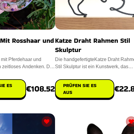
 Mit Rosshaar und
Katze Draht Rahmen Stil
Skulptur
 mit Pferdehaar und
Die handgefertigteKatze Draht Rah
n zeitloses Andenken. Das
Stil Skulptur ist ein Kunstwerk, das
Pferdehaar und B
jeden Raum belebt. Entworf
IE ES
PRÜFEN SIE ES
€108.52
€22.
AUS