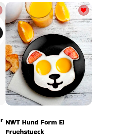
r
NWT Hund Form Ei
Fruehstueck