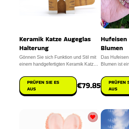
Keramik Katze Augeglas
Hufeisen
Halterung
Blumen
Gönnen Sie sich Funktion und Stil mit
Das Hufeisen
einem handgefertigten Keramik Katze
Blumen ist ei
Augeglas Halterung. Gefer
Hufeisen mit 
PRÜFEN SIE ES
PRÜFEN S
€79.85
AUS
AUS