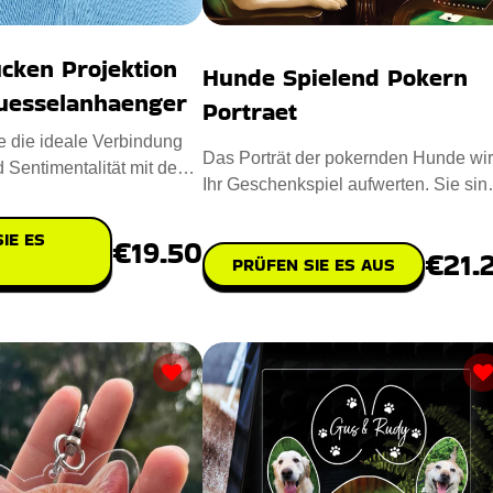
cken Projektion
Hunde Spielend Pokern
luesselanhaenger
Portraet
 die ideale Verbindung
Das Porträt der pokernden Hunde wi
 Sentimentalität mit dem
Ihr Geschenkspiel aufwerten. Sie sin
jection Phot
das ideale Geschenk für
IE ES
€19.50
€21.
PRÜFEN SIE ES AUS