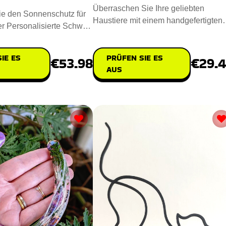
Überraschen Sie Ihre geliebten
ie den Sonnenschutz für
Haustiere mit einem handgefertigten
der Personalisierte Schwer
Benutzerdefinierte Schwer Metall
Sonnen Farb
PRÜFEN SIE ES
IE ES
€29.
€53.98
AUS