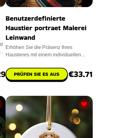
Benutzerdefinierte
Haustier portraet Malerei
Leinwand
rd
Erhöhen Sie die Präsenz Ihres
d
Haustieres mit einem individuellen
Haustierporträt auf Leinwand. Di
29
€33.71
PRÜFEN SIE ES AUS