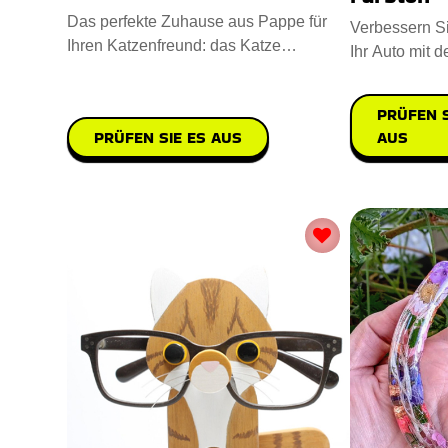
Das perfekte Zuhause aus Pappe für
Verbessern S
Ihren Katzenfreund: das Katze
Ihr Auto mit 
Spielhaus. Entworfen mit starken K
Metall Auto 
PRÜFEN S
PRÜFEN SIE ES AUS
AUS