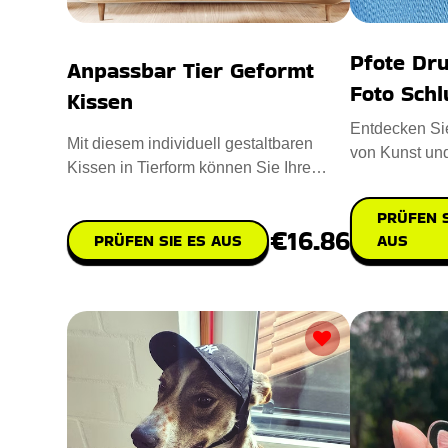
Pfote Dru
Anpassbar Tier Geformt
Foto Sch
Kissen
Entdecken Sie
Mit diesem individuell gestaltbaren
von Kunst und
Kissen in Tierform können Sie Ihre
Paw Print Pro
Zuneigung für Ihre geliebte
PRÜFEN S
€16.86
AUS
PRÜFEN SIE ES AUS