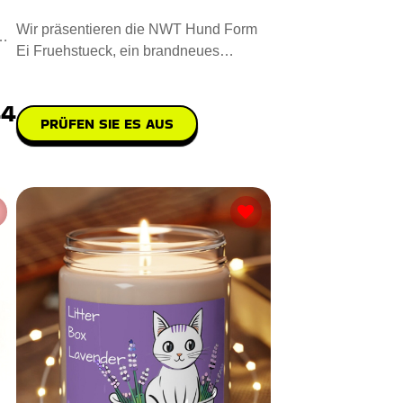
Wir präsentieren die NWT Hund Form
Ei Fruehstueck, ein brandneues
Küchengerät, mit dem Sie charma
44
PRÜFEN SIE ES AUS