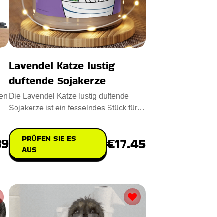
Lavendel Katze lustig
duftende Sojakerze
men
Die Lavendel Katze lustig duftende
Sojakerze ist ein fesselndes Stück für
Ihr Zuhause. Diese 9oz K
PRÜFEN SIE ES
89
€17.45
AUS