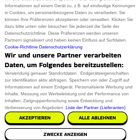
Informationen auf einem Gerät zu, z.B. auf eindeutige Kennungen
Für Haustiere
Rabattcode
in Cookies, um personenbezogene Daten zu verarbeiten. Sie
ThanksGiving
Trendiger Rabattcode
können Ihre Präferenzen akzeptieren oder verwalten. Klicken Sie
dazu bitte unten oder besuchen Sie jederzeit die Seite der
Black Friday
Datenschutzrichtlinie. Diese Präferenzen werden unseren
Partnern signalisiert und haben keinen Einfluss auf Surfdaten.
Ein Produkt einreichen
Datenschutz­erklärung
Cookie-Richtlinie
Datenschutzerklärung
Wir und unsere Partner verarbeiten
Kontakt
Datenschutz­erklärung
Daten, um Folgendes bereitzustellen:
Ein Produkt einreichen
Impressum
Verwendung genauer Standortdaten . Endgeräteeigenschaften
zur Identifikation aktiv abfragen. Speichern von oder Zugriff auf
Geschenkeführer
Cookies
Informationen auf einem Endgerät. Personalisierte Werbung und
Cyber Monday
Inhalte, Messung von Werbeleistung und der Performance von
Inhalten, Zielgruppenforschung sowie Entwicklung und
Verbesserung von Angeboten.
Liste der Partner (Lieferanten)
AKZEPTIEREN
ALLE ABLEHNEN
Alle Urheberrechte © 2026 sind ThingsFromMars.de
ZWECKE ANZEIGEN
vorbehalten.