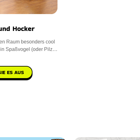
 und Hocker
inen Raum besonders cool
in Spaßvogel (oder Pilz)
u hast es
IE ES AUS