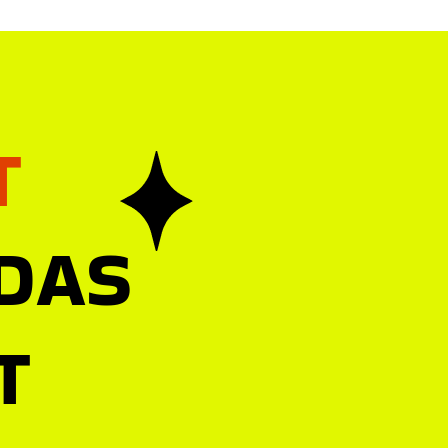
T
 DAS
T