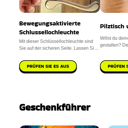
Bewegungsaktivierte
Pilztisch
Schlussellochleuchte
Willst du de
Mit dieser Schlüssellochleuchte sind
gestalten? De
Sie auf der sicheren Seite. Lassen Sie
wird es tun. D
Ihre Verandaleuchten ni
PRÜFEN S
PRÜFEN SIE ES AUS
Geschenkführer