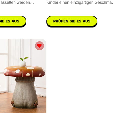
Kassetten werden
Kinder einen einzigartigen Geschmac
, dieses Mal in Form v
Servieren Sie sie in diesem
IE ES AUS
PRÜFEN SIE ES AUS