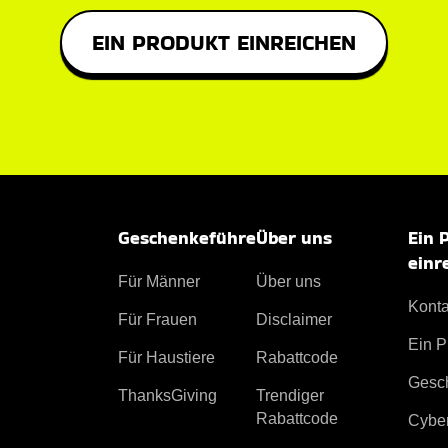
EIN PRODUKT EINREICHEN
Geschenkeführe
Über uns
Ein 
einr
Für Männer
Über uns
Konta
Für Frauen
Disclaimer
Ein P
Für Haustiere
Rabattcode
Gesc
ThanksGiving
Trendiger
Rabattcode
Cybe