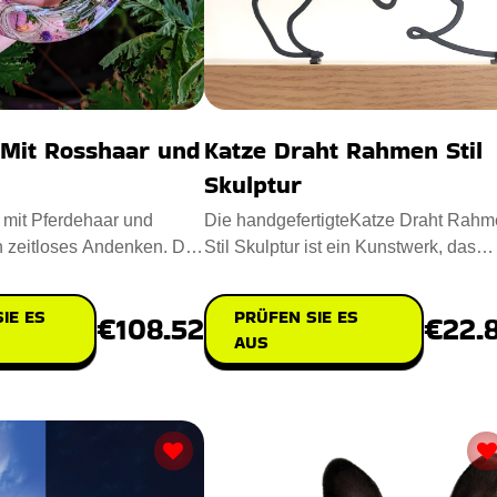
 Mit Rosshaar und
Katze Draht Rahmen Stil
Skulptur
 mit Pferdehaar und
Die handgefertigteKatze Draht Rah
n zeitloses Andenken. Das
Stil Skulptur ist ein Kunstwerk, das
Pferdehaar und B
jeden Raum belebt. Entworf
IE ES
PRÜFEN SIE ES
€108.52
€22.
AUS