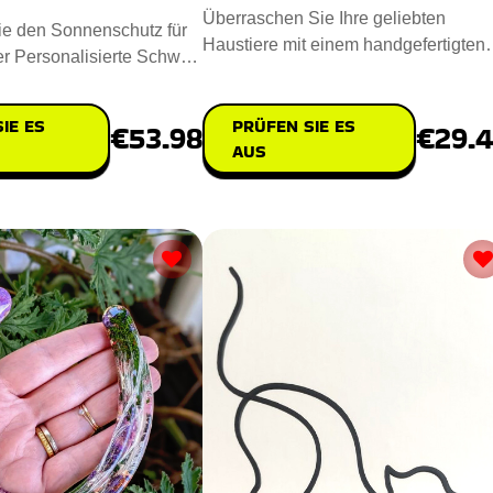
Überraschen Sie Ihre geliebten
ie den Sonnenschutz für
Haustiere mit einem handgefertigten
der Personalisierte Schwer
Benutzerdefinierte Schwer Metall
Sonnen Farb
PRÜFEN SIE ES
IE ES
€29.
€53.98
AUS