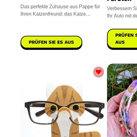
Das perfekte Zuhause aus Pappe für
Verbessern S
Ihren Katzenfreund: das Katze
Ihr Auto mit 
Spielhaus. Entworfen mit starken K
Metall Auto 
PRÜFEN S
PRÜFEN SIE ES AUS
AUS