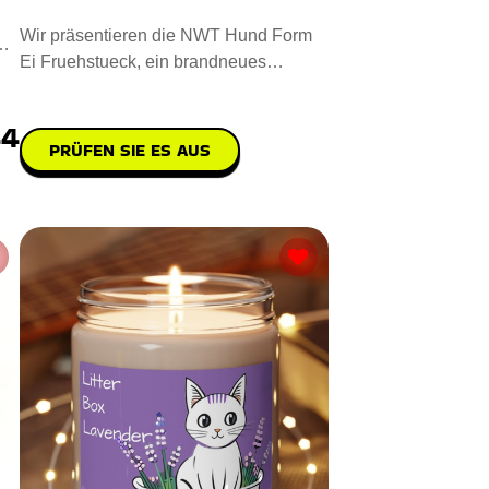
Wir präsentieren die NWT Hund Form
Ei Fruehstueck, ein brandneues
Küchengerät, mit dem Sie charma
44
PRÜFEN SIE ES AUS