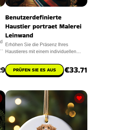
Benutzerdefinierte
Haustier portraet Malerei
Leinwand
rd
Erhöhen Sie die Präsenz Ihres
d
Haustieres mit einem individuellen
Haustierporträt auf Leinwand. Di
29
€33.71
PRÜFEN SIE ES AUS