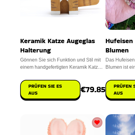
Keramik Katze Augeglas
Hufeisen
Halterung
Blumen
Gönnen Sie sich Funktion und Stil mit
Das Hufeisen
einem handgefertigten Keramik Katze
Blumen ist ei
Augeglas Halterung. Gefer
Hufeisen mit 
PRÜFEN SIE ES
PRÜFEN S
€79.85
AUS
AUS