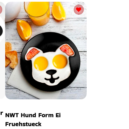
r
NWT Hund Form Ei
Fruehstueck