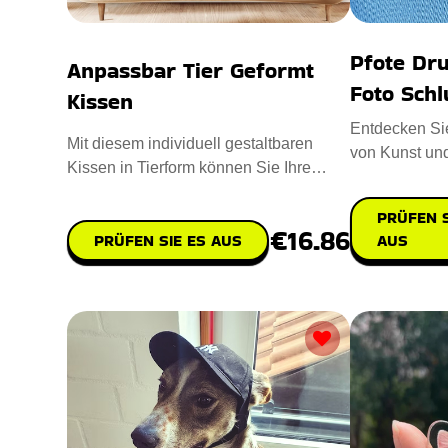
Pfote Dru
Anpassbar Tier Geformt
Foto Sch
Kissen
Entdecken Sie
Mit diesem individuell gestaltbaren
von Kunst und
Kissen in Tierform können Sie Ihre
Paw Print Pro
Zuneigung für Ihre geliebte
PRÜFEN S
€16.86
AUS
PRÜFEN SIE ES AUS