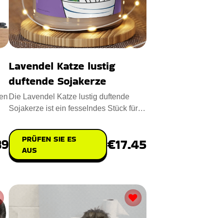
Lavendel Katze lustig
duftende Sojakerze
men
Die Lavendel Katze lustig duftende
Sojakerze ist ein fesselndes Stück für
Ihr Zuhause. Diese 9oz K
PRÜFEN SIE ES
89
€17.45
AUS