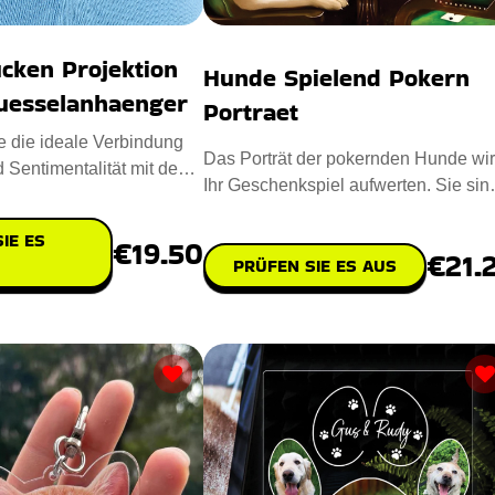
cken Projektion
Hunde Spielend Pokern
luesselanhaenger
Portraet
 die ideale Verbindung
Das Porträt der pokernden Hunde wi
 Sentimentalität mit dem
Ihr Geschenkspiel aufwerten. Sie sin
jection Phot
das ideale Geschenk für
IE ES
€19.50
€21.
PRÜFEN SIE ES AUS