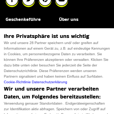
Geschenkeführe
Über uns
Für Männer
Über uns
Ihre Privatsphäre ist uns wichtig
Für Frauen
Disclaimer
Wir und unsere 28 Partner speichern und/ oder greifen auf
Informationen auf einem Gerät zu, z.B. auf eindeutige Kennungen
Für Haustiere
Rabattcode
in Cookies, um personenbezogene Daten zu verarbeiten. Sie
ThanksGiving
Trendiger Rabattcode
können Ihre Präferenzen akzeptieren oder verwalten. Klicken Sie
dazu bitte unten oder besuchen Sie jederzeit die Seite der
Black Friday
Datenschutzrichtlinie. Diese Präferenzen werden unseren
Partnern signalisiert und haben keinen Einfluss auf Surfdaten.
Ein Produkt einreichen
Datenschutz­erklärung
Cookie-Richtlinie
Datenschutzerklärung
Wir und unsere Partner verarbeiten
Kontakt
Datenschutz­erklärung
Daten, um Folgendes bereitzustellen:
Ein Produkt einreichen
Impressum
Verwendung genauer Standortdaten . Endgeräteeigenschaften
zur Identifikation aktiv abfragen. Speichern von oder Zugriff auf
Geschenkeführer
Cookies