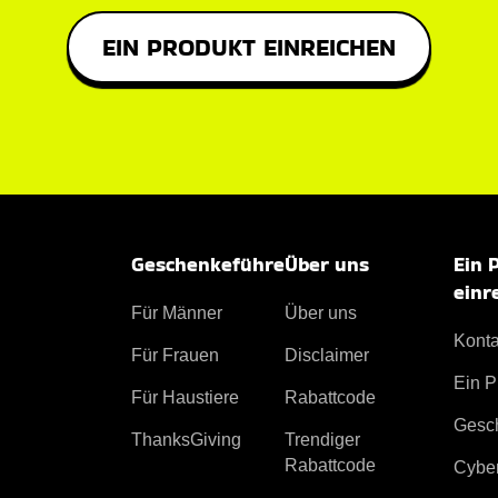
EIN PRODUKT EINREICHEN
Geschenkeführe
Über uns
Ein 
einr
Für Männer
Über uns
Konta
Für Frauen
Disclaimer
Ein P
Für Haustiere
Rabattcode
Gesc
ThanksGiving
Trendiger
Rabattcode
Cybe