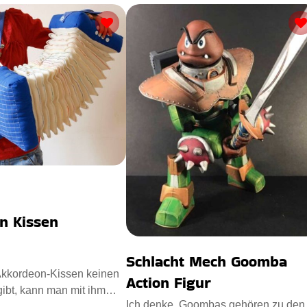
n Kissen
Schlacht Mech Goomba
kkordeon-Kissen keinen
Action Figur
gibt, kann man mit ihm
Ich denke, Goombas gehören zu den
 Musik machen. Es