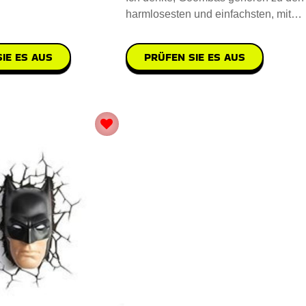
harmlosesten und einfachsten, mit
denen man umgehen kann. Ich mag
IE ES AUS
PRÜFEN SIE ES AUS