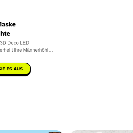
Maske
hte
t 3D Deco LED
rhellt Ihre Männerhöhle,
er, Ihr Büro oder Ih
IE ES AUS