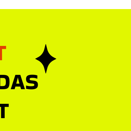
T
 DAS
T