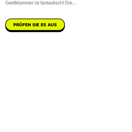
Geldklammer ist fantastisch! Die
Batman-Geldklammer-Kollektion v
PRÜFEN SIE ES AUS