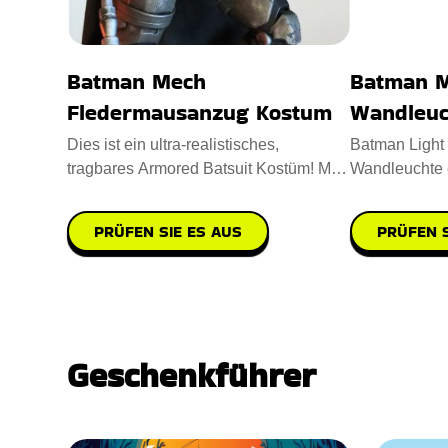
Batman Mech
Batman 
Fledermausanzug Kostum
Wandleuc
Dies ist ein ultra-realistisches,
Batman Ligh
tragbares Armored Batsuit Kostüm! Mit
Wandleuchte e
diesem Batman Mech Batsuit
Ihr Schlafzimm
PRÜFEN SIE ES AUS
PRÜFEN S
Geschenkführer