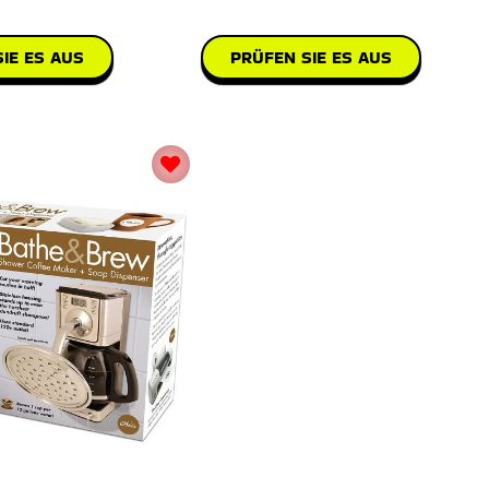
gelbahnspaß beginnen: Di
Badematte, die plüschig, flausch
IE ES AUS
PRÜFEN SIE ES AUS