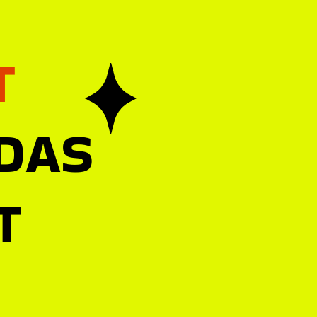
T
 DAS
T