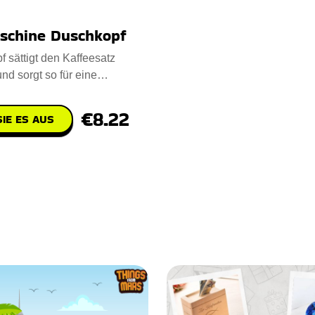
schine Duschkopf
 sättigt den Kaffeesatz
nd sorgt so für eine
 Extraktion,
€8.22
IE ES AUS