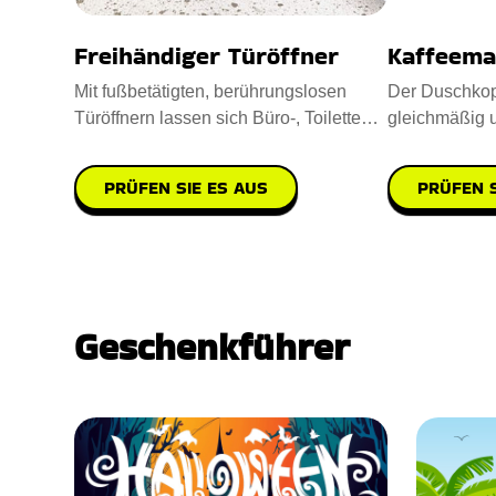
Freihändiger Türöffner
Kaffeema
Mit fußbetätigten, berührungslosen
Der Duschkopf
Türöffnern lassen sich Büro-, Toiletten-
gleichmäßig u
und Badezimmertür
hervorragende
PRÜFEN SIE ES AUS
PRÜFEN S
Geschenkführer