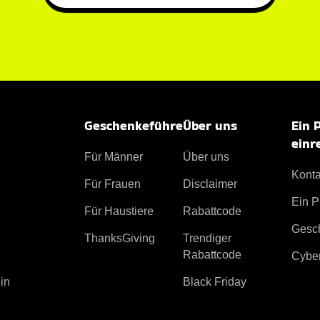
Geschenkeführe
Über uns
Ein 
einr
Für Männer
Über uns
Konta
Für Frauen
Disclaimer
Ein P
Für Haustiere
Rabattcode
Gesc
ThanksGiving
Trendiger
Rabattcode
Cybe
Black Friday
in
Wir und unsere Partner verarb