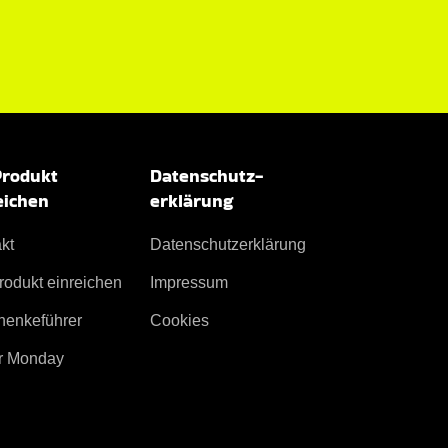
Produkt
Datenschutz­
eichen
erklärung
kt
Datenschutz­erklärung
rodukt einreichen
Impressum
henkeführer
Cookies
r Monday
eiten Daten, um
AKZEPTIEREN