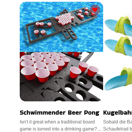
Schwimmender Beer Pong
Kugelbah
Isn't it great when a traditional board
Sobald die B
game is turned into a drinking game?
Schaufelrad b