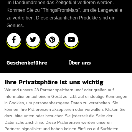
im Handumdrehen das Zeitgefühl verlieren werden.
Kommen Sie zu "ThingsFromMars", um die Langeweile
zu vertreiben. Diese erstaunlichen Produkte sind ein
Genuss.
Geschenkeführe
Über uns
Für Männer
Über uns
Ihre Privatsphäre ist uns wichtig
Für Frauen
Disclaimer
Wir und unsere 28 Partner speichern und/ oder greifen auf
Informationen auf einem Gerät zu, z.B. auf eindeutige Kennungen
Für Haustiere
Rabattcode
in Cookies, um personenbezogene Daten zu verarbeiten. Sie
ThanksGiving
Trendiger Rabattcode
können Ihre Präferenzen akzeptieren oder verwalten. Klicken Sie
dazu bitte unten oder besuchen Sie jederzeit die Seite der
Black Friday
Datenschutzrichtlinie. Diese Präferenzen werden unseren
Partnern signalisiert und haben keinen Einfluss auf Surfdaten.
Ein Produkt einreichen
Datenschutz­erklärung