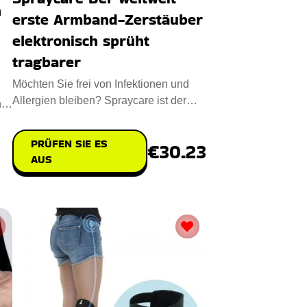
n
erste Armband-Zerstäuber
elektronisch sprüht
tragbarer
Möchten Sie frei von Infektionen und
Allergien bleiben? Spraycare ist der
h
beste Handgelenkzerstäub
PRÜFEN SIE ES
€30.23
AUS