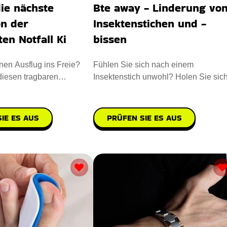
ie nächste
Bte away - Linderung vo
on der
Insektenstichen und -
ten Notfall Ki
bissen
nen Ausflug ins Freie?
Fühlen Sie sich nach einem
iesen tragbaren
Insektenstich unwohl? Holen Sie sic
 Helfer mit. Von Erste-
einen Biss weg, um Linderung von In
IE ES AUS
PRÜFEN SIE ES AUS