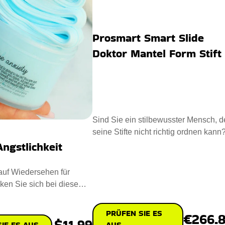
Prosmart Smart Slide
Doktor Mantel Form Stift
Sind Sie ein stilbewusster Mensch, d
seine Stifte nicht richtig ordnen kann
ngstlichkeit
Dann ist der Prosmart
auf Wiedersehen für
ken Sie sich bei diesem
Sie dazu gebracht
PRÜFEN SIE ES
€266.
$11.99
AUS
IE ES AUS