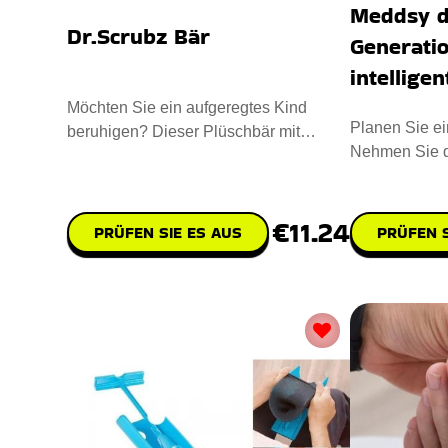
Meddsy d
Dr.Scrubz Bär
Generati
intelligen
Möchten Sie ein aufgeregtes Kind
Planen Sie ei
beruhigen? Dieser Plüschbär mit
Nehmen Sie d
blaugrüner Maske und chirurgisc
medizinischen
€11.24
PRÜFEN SIE ES AUS
PRÜFEN S