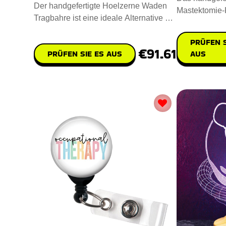
Der handgefertigte Hoelzerne Waden
Mastektomie-K
Tragbahre ist eine ideale Alternative zur
beruhigender 
natürlichen Schmerzlin
ein
PRÜFEN S
€91.61
PRÜFEN SIE ES AUS
AUS