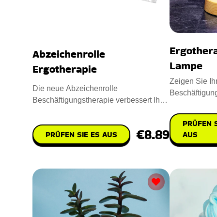
Ergother
Abzeichenrolle
Lampe
Ergotherapie
Zeigen Sie Ih
Die neue Abzeichenrolle
Beschäftigung
Beschäftigungstherapie verbessert Ihre
LED-Lampe fü
Geschäftskleidung. Mit einem Durchm
PRÜFEN S
€8.89
PRÜFEN SIE ES AUS
AUS