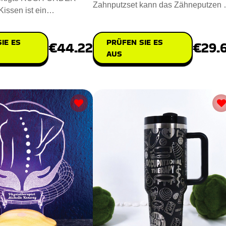
Zahnputzset kann das Zähneputzen 
issen ist ein
einem sensorischen Erlebnis werden
Begleiter für Frauen nach
PRÜFEN SIE ES
IE ES
€29.
€44.22
AUS