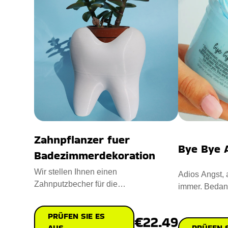
Zahnpflanzer fuer
Bye Bye A
Badezimmerdekoration
Wir stellen Ihnen einen
Adios Angst, 
Zahnputzbecher für die
immer. Bedan
Waschraumdekoration vor, den Sie zur
Schleim, der 
Aufbewahrung Ih
PRÜFEN SIE ES
€22.49
AUS
PRÜFEN S