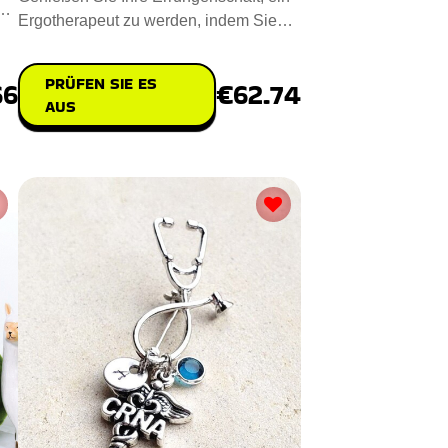
zu
Ergotherapeut zu werden, indem Sie
eine einzigartige Doctor E
PRÜFEN SIE ES
66
€62.74
AUS