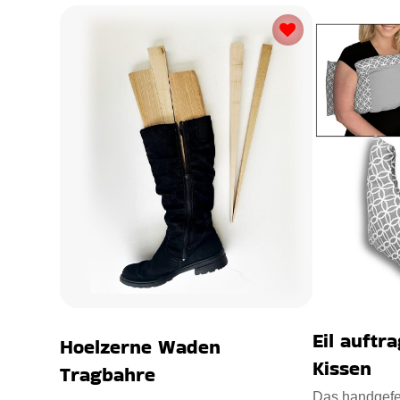
Eil auftr
Hoelzerne Waden
Kissen
Tragbahre
Das handgef