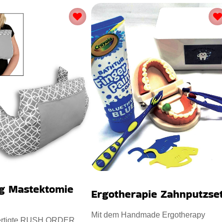
ag Mastektomie
Ergotherapie Zahnputzse
Mit dem Handmade Ergotherapy
ertigte RUSH ORDER