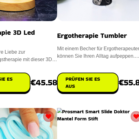
apie 3D Led
Ergotherapie Tumbler
Mit einem Becher für Ergotherapeute
re Liebe zur
können Sie Ihren Alltag aufpeppen.
stherapie mit dieser 3D-
Dieser handgefertigte Bech
r Beschäftigungstherap
PRÜFEN SIE ES
IE ES
€55.
€45.58
AUS