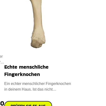
er
?
Echte menschliche
Fingerknochen
Ein echter menschlicher Fingerknochen
in deinem Haus. Ist das nicht
erschreckend? Diese sind nicht m
80
PRÜFEN SIE ES AUS