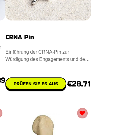
CRNA Pin
n
Einführung der CRNA-Pin zur
Würdigung des Engagements und der
Kompetenz von Certified Registered N
89
€28.71
PRÜFEN SIE ES AUS