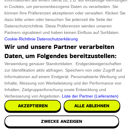
Informationen auf einem Gerät zu, z.B. auf eindeutige Kennungen
das Gesicht sind, wenn Sie sich schminken
in Cookies, um personenbezogene Daten zu verarbeiten. Sie
können Ihre Präferenzen akzeptieren oder verwalten. Klicken Sie
€14.10
dazu bitte unten oder besuchen Sie jederzeit die Seite der
PRÜFEN SIE ES AUS
Datenschutzrichtlinie. Diese Präferenzen werden unseren
Partnern signalisiert und haben keinen Einfluss auf Surfdaten.
Cookie-Richtlinie
Datenschutzerklärung
Wir und unsere Partner verarbeiten
Daten, um Folgendes bereitzustellen:
Verwendung genauer Standortdaten . Endgeräteeigenschaften
zur Identifikation aktiv abfragen. Speichern von oder Zugriff auf
Informationen auf einem Endgerät. Personalisierte Werbung und
Inhalte, Messung von Werbeleistung und der Performance von
Inhalten, Zielgruppenforschung sowie Entwicklung und
Verbesserung von Angeboten.
Liste der Partner (Lieferanten)
AKZEPTIEREN
ALLE ABLEHNEN
ZWECKE ANZEIGEN