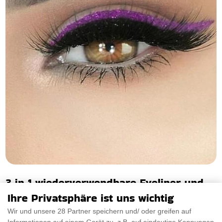
3 in 1 wiederverwendbare Eyeliner und
Wimpernaufkleber
Ihre Privatsphäre ist uns wichtig
Wir und unsere 28 Partner speichern und/ oder greifen auf
Ich kann Ihnen gar nicht sagen, wie wichtig die Augen für