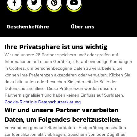
Geschenkeführe
Über uns
Für Männer
Über uns
Ihre Privatsphäre ist uns wichtig
Für Frauen
Disclaimer
Wir und unsere 28 Partner speichern und/ oder greifen auf
Informationen auf einem Gerät zu, z.B. auf eindeutige Kennungen
Für Haustiere
Rabattcode
in Cookies, um personenbezogene Daten zu verarbeiten. Sie
ThanksGiving
Trendiger Rabattcode
können Ihre Präferenzen akzeptieren oder verwalten. Klicken Sie
dazu bitte unten oder besuchen Sie jederzeit die Seite der
Black Friday
Datenschutzrichtlinie. Diese Präferenzen werden unseren
Partnern signalisiert und haben keinen Einfluss auf Surfdaten.
Ein Produkt einreichen
Datenschutz­erklärung
Cookie-Richtlinie
Datenschutzerklärung
Wir und unsere Partner verarbeiten
Kontakt
Datenschutz­erklärung
Daten, um Folgendes bereitzustellen:
Ein Produkt einreichen
Impressum
Verwendung genauer Standortdaten . Endgeräteeigenschaften
zur Identifikation aktiv abfragen. Speichern von oder Zugriff auf
Geschenkeführer
Cookies